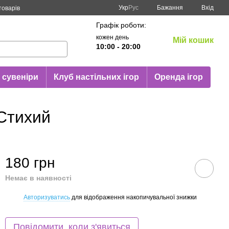
Укр
Рус
Бажання
Вхід
товарів
Графік роботи:
кожен день
Мій кошик
10:00 - 20:00
 сувеніри
Клуб настільних ігор
Оренда ігор
Стихий
180 грн
Немає в наявності
Авторизуватись
для відображення накопичувальної знижки
%
Повідомити, коли з'явиться