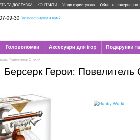
АТА ТА ДОСТАВКА
КОНТАКТИ
Угода користувача
Обмін та повернення 
07-09-30
Зателефонувати вам?
Головоломки
Аксесуари для ігор
Подарунки та
ерои: Повелитель Стихий
 Берсерк Герои: Повелитель 