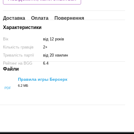
Доставка
Оплата
Повернення
Характеристики
Вік
від 12 років
Кількість гравців
2+
Тривалість партії
від 20 хвилин
Рейтинг на BGG
6.4
Файли
Правила игры Берсерк
6.2 МБ
PDF