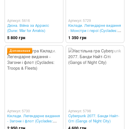
Артикул: 5616
Артикул: 5729
Дюна. Війна за Арракіс
Кіклади. Легендарне видання
(Dune: War for Arrakis)
- Монстри і герої (Cyclades:
Creatures & Heroes)
5 800 грн
1 350 грн
Доповнення
Артикул: 5730
Артикул: 5798
Кіклади. Легендарне видання
Cyberpunk 2077. Банди Найт-
- Загони і флот (Cyclades:
Сіті (Gangs of Night City)
Troops & Fleets)
2 950 грн
4 600 грн