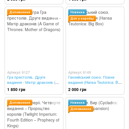
Доповнення
Новинка
Доп у коробці
Артикул: 6127
Артикул: 6149
Гра престолів. Друге
Ганзейський союз. Повне
видання - Матір драконів (A
видання (Hansa Teutonica: Big
Game of Thrones: Mother of
Box)
1 850 грн
2 000 грн
Dragons)
Доповнення
Новинка
Доповнення