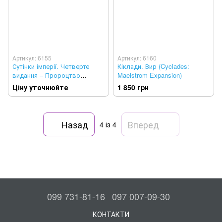
Артикул: 6155
Артикул: 6160
Сутінки імперії. Четверте
Кіклади. Вир (Cyclades:
видання – Пророцтво
Maelstrom Expansion)
королів (Twilight Imperium:
Ціну уточнюйте
1 850 грн
Fourth Edition – Prophecy of
Kings)
Назад
Вперед
4
із 4
099 731-81-16
097 007-09-30
КОНТАКТИ