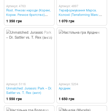
Артикул: 4763
Артикул: 4897
Root. Річкові народи (Корені,
Тераформування Марса.
Корни. Речное братство)
Колонії (Terraforming Mars:
(укр)
Colonies)(укр)
1 350 грн
1 070 грн
Артикул: 5116
Артикул: 5204
Unmatched: Jurassic Park – Dr.
Арідник
Sattler vs. T. Rex (англ)
1 550 грн
1 650 грн