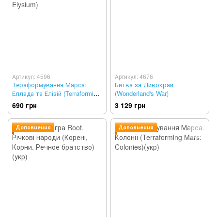
Артикул: 4596
Артикул: 4676
Тераформування Марса:
Битва за Дивокрай
Еллада та Елізій (Terraforming
(Wonderland's War)
Mars: Hellas & Elysium)
690 грн
3 129 грн
Доповнення
Доповнення