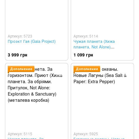
Артикул: 5723
Артикул: 5114
Проэкт Гая (Gaia Project)
Чужая планета (Хижа
планета, Not Alone)
(металлическая коробка)
3 999 грн
1 099 грн
Дополнение
Дополнение
Артикул: 5115
Артикул: 5925
Чужая планета. За
Бумажные океаны. Новые