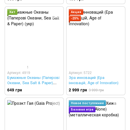
Хит
Акция
−25%
1
Артикул: 4919
Артикул: 5722
Бумажные Океаны (Паперові
Эра инноваций (Ера
Океани, Sea Salt & Paper)
інновацій, Age of Innovation)
(укр)
649 грн
2 999 грн
3 999 грн
Новое поступление
Базовая игра