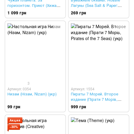
горизонтом. Приют (Хижа
Лагуны (Sea Salt & Paper:
планета. За обріями.
Extra Pepper)
1 099 грн
269 грн
Притулок, Not Alone:
Exploration & Sanctuary)
(металева коробка)
3
Артикул: 0354
Артикул: 1554
Низам (Нізам, Nizam) (укр)
Пираты 7 Морей. Второе
издание (Пірати 7 Морів,
Pirates of the 7 Seas) (укр)
99 грн
999 грн
Акция
−30%