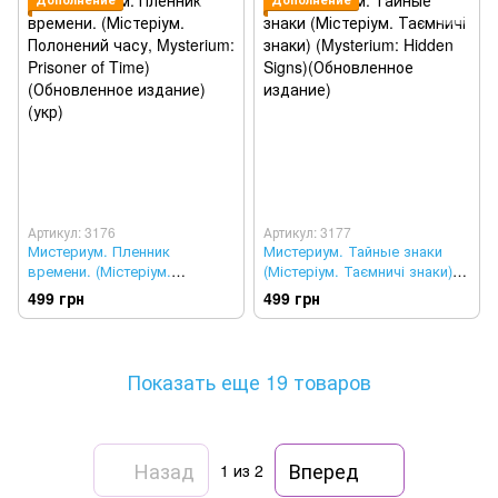
Артикул: 3176
Артикул: 3177
Мистериум. Пленник
Мистериум. Тайные знаки
времени. (Містеріум.
(Містеріум. Таємничі знаки)
Полонений часу, Mysterium:
(Mysterium: Hidden Signs)
499 грн
499 грн
Prisoner of Time)
(Обновленное издание)
(Обновленное издание)(укр)
Показать еще 19 товаров
Назад
Вперед
1
из 2