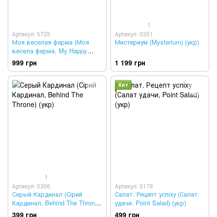
1
Артикул: 5725
Артикул: 0351
Моя веселая ферма (Моя
Мистериум (Mysterium) (укр)
весела ферма, My Happy
Farm) укр.
999 грн
1 199 грн
Хит
1
Артикул: 0356
Артикул: 3178
Серый Кардинал (Сірий
Салат. Рецепт успіху (Салат
Кардинал, Behind The Throne)
удачи, Point Salad) (укр)
(укр)
399 грн
499 грн