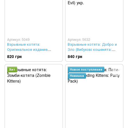
Артикул: 5049
Артикул: 5632
Взрывные котята:
Взрывные котята: Добро и
Оригинальное издание
Зло (Вибухові кошенята:
(Exploding Kittens: Original
Добро і Зло, Exploding
820 грн
840 грн
Edition) (укр)
Kittens: Good Vs Evil) укр.
Хит
Новое поступление
Новинка