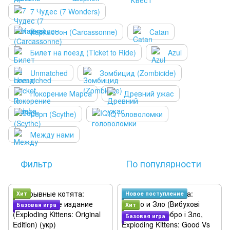
7 Чудес (7 Wonders)
Каркассон (Carcassonne)
Catan
Билет на поезд (Ticket to Ride)
Azul
Unmatched
Зомбицид (Zombicide)
Покорение Марса
Древний ужас
Серп (Scythe)
IQ головоломки
Между нами
Фильтр
По популярности
Хит
Новое поступление
Базовая игра
Хит
Базовая игра