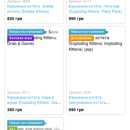
Артикул: 5859
Артикул: 6171
Взрывные котята: Зомби-
Взрывные котята: Пати-пак
котята (Zombie Kittens)
(Exploding Kittens: Party Pack)
820 грн
990 грн
Новое поступление
Новое поступление
Базовая игра
Дополнение
Артикул: 6011
Артикул: 5291
Взрывные котята: Бери и
Взрывные котята:
играй (Exploding Kittens: Grab
Сингулярные котята
& Game)
(Exploding Kittens: Imploding
350 грн
690 грн
Kittens) (укр)
Новое поступление
Хит