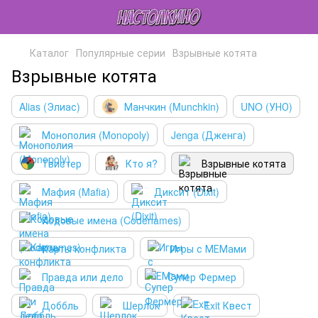
Каталог
Популярные серии
Взрывные котята
Взрывные котята
Alias (Элиас)
Манчкин (Munchkin)
UNO (УНО)
Монополия (Monopoly)
Jenga (Дженга)
Твистер
Кто я?
Взрывные котята
Мафия (Mafia)
Диксит (Dixit)
Кодовые имена (Codenames)
Карты конфликта
Игры с МЕМами
Правда или дело
Супер Фермер
Доббль
Шерлок
Exit Квест