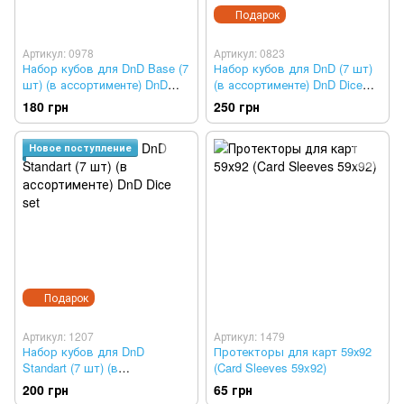
Подарок
Артикул: 0978
Артикул: 0823
Набор кубов для DnD Base (7
Набор кубов для DnD (7 шт)
шт) (в ассортименте) DnD
(в ассортименте) DnD Dice
Dice set
set
180 грн
250 грн
Новое поступление
Подарок
Артикул: 1207
Артикул: 1479
Набор кубов для DnD
Протекторы для карт 59х92
Standart (7 шт) (в
(Card Sleeves 59x92)
ассортименте) DnD Dice set
200 грн
65 грн