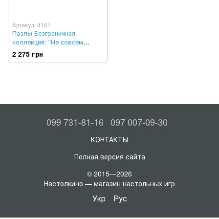
Артикул: 4161
Пазлы Безграничная
коллекция: "Не совсем
классическая коллекция"
2 275 грн
9000 элементов, Trefl
099 731-81-16
097 007-09-30
КОНТАКТЫ
Полная версия сайта
© 2015—2026
Настолкино — магазин настольных игр
Укр
Рус