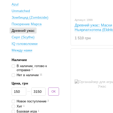
Azul
Unmatched
Зомбицид (Zombicide)
Артикул: 1999
Покорение Марса
Древний ужас: Маски
Ньярлатхотепа (Eldritc
Древний ужас
Masks of Nyarlathotep
Серп (Scythe)
1 510 грн
IQ головоломки
Между нами
Наличие
В наличии, готово к
отправке
4
Нет в наличии
11
Цена, грн
От Цена, грн
До Цена, грн
OK
Новое поступление
2
Хит
1
Базовая игра
1