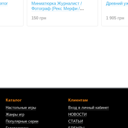
rror
Миниатюрка Журналист /
Древний ужа
Фотограф (Рекс Мерфи /
Даррэл Симмонс)
150 грн
1 905 грн
Каталог
Клиентам
Настольные игры
Вход в личный кабинет
Жанры игр
НОВОСТИ
Популярные серии
СТАТЬИ