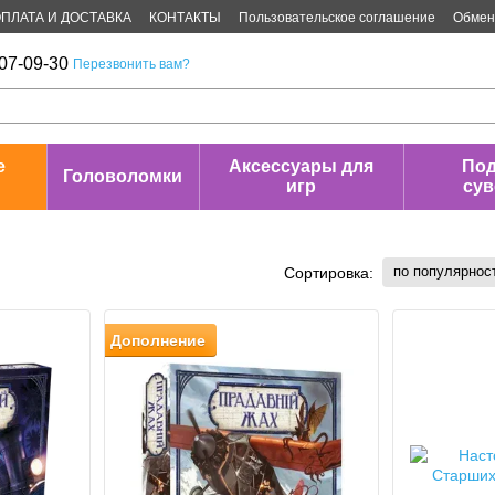
ПЛАТА И ДОСТАВКА
КОНТАКТЫ
Пользовательское соглашение
Обмен 
07-09-30
Перезвонить вам?
е
Аксессуары для
Под
Головоломки
игр
су
по популярнос
Сортировка:
Дополнение