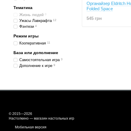
Органайзер Eldritch Ho
Тематика
Folded Space
Жизнь людей
0
545 грн
Ужасы Лавкрафта
12
Фэнтези
4
Режим игры
Кооперативная
11
База или дополнение
Самостоятельная игра
3
Дополнение к игре
9
© 2015—2026
Настолкино — магазин настольных игр
Мобильная версия