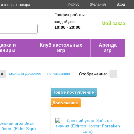
Укр
Рус
Желания
Вход
и возврат товара
График работы:
каждый день
Мой заказ
10:00 - 20:00
арки и
Клуб настольных
Аренда
вениры
игр
игр
ти
сначала дешевле
по названию
Отображение:
Новое поступление
Дополнение