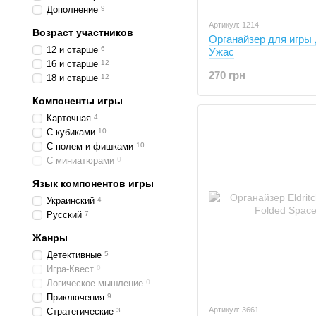
Дополнение
9
Артикул: 1214
Возраст участников
Органайзер для игры
12 и старше
6
Ужас
16 и старше
12
270 грн
18 и старше
12
Компоненты игры
Карточная
4
С кубиками
10
С полем и фишками
10
С миниатюрами
0
Язык компонентов игры
Украинский
4
Русский
7
Жанры
Детективные
5
Игра-Квест
0
Логическое мышление
0
Приключения
9
Артикул: 3661
Стратегические
3