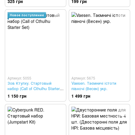
325 грн
199 грн
Quickstart Guide)
Новое поступление
Артикул: 5055
Артикул: 5675
Зов Ктулху. Стартовый
Vaesen. Таємничі істоти
набор (Call of Cthulhu Starter
півночі (Весен) укр.
Set)
1 150 грн
1 499 грн