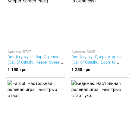
Артикул: 5727
Артикул: 6025
Зов Ктулху. Набор Стража
Зов Ктулху. Двери в мрак
(Call of Cthulhu Keeper Screen
(Call of Cthulhu. Doors to
Pack)
Darkness)
1 150 грн
1 250 грн