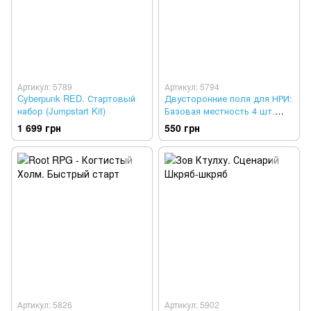
Артикул: 5789
Артикул: 5794
Cyberpunk RED. Стартовый
Двусторонние поля для НРИ:
набор (Jumpstart Kit)
Базовая местность 4 шт.
(Двосторонні поля для НРІ:
1 699 грн
550 грн
Базова місцевість)
Артикул: 5826
Артикул: 5902