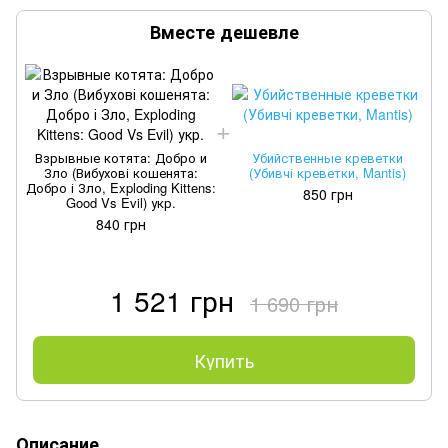
Вместе дешевле
Взрывные котята: Добро и
Убийственные креветки
Зло (Вибухові кошенята:
(Убивчі креветки, Mantis)
Добро і Зло, Exploding Kittens:
Д
850 грн
Good Vs Evil) укр.
840 грн
1 521 грн
1 690 грн
Купить
Описание