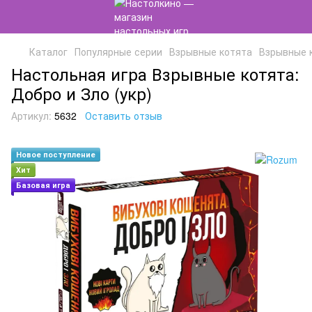
Каталог
Популярные серии
Взрывные котята
Взрывные ко
Настольная игра Взрывные котята:
Добро и Зло (укр)
Артикул:
5632
Оставить отзыв
Новое поступление
Хит
Базовая игра