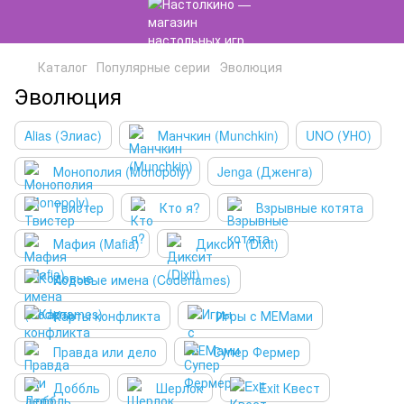
Каталог
Популярные серии
Эволюция
Эволюция
Alias (Элиас)
Манчкин (Munchkin)
UNO (УНО)
Монополия (Monopoly)
Jenga (Дженга)
Твистер
Кто я?
Взрывные котята
Мафия (Mafia)
Диксит (Dixit)
Кодовые имена (Codenames)
Карты конфликта
Игры с МЕМами
Правда или дело
Супер Фермер
Доббль
Шерлок
Exit Квест