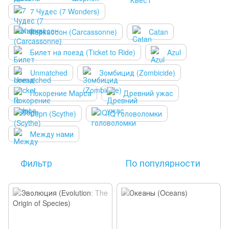
7 Чудес (7 Wonders)
Каркассон (Carcassonne)
Catan
Билет на поезд (Ticket to Ride)
Azul
Unmatched
Зомбицид (Zombicide)
Покорение Марса
Древний ужас
Серп (Scythe)
IQ головоломки
Между нами
Фильтр
По популярности