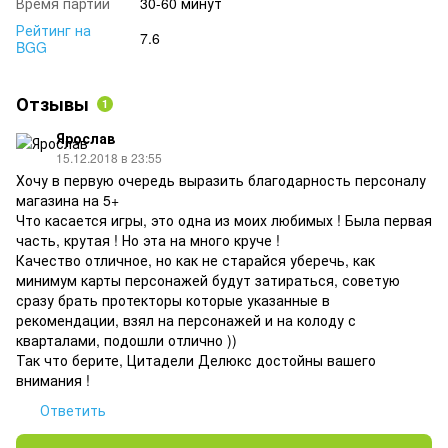
Время партии
30-60 минут
Рейтинг на
7.6
BGG
Отзывы
1
Ярослав
15.12.2018 в 23:55
Хочу в первую очередь выразить благодарность персоналу
магазина на 5+
Что касается игры, это одна из моих любимых ! Была первая
часть, крутая ! Но эта на много круче !
Качество отличное, но как не старайся уберечь, как
минимум карты персонажей будут затираться, советую
сразу брать протекторы которые указанные в
рекомендации, взял на персонажей и на колоду с
кварталами, подошли отлично ))
Так что берите, Цитадели Делюкс достойны вашего
внимания !
Ответить