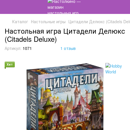
Каталог
Настольные игры
Цитадели Делюкс (Citadels Del
Настольная игра Цитадели Делюкс
(Citadels Deluxe)
Артикул:
1071
1 отзыв
Хит