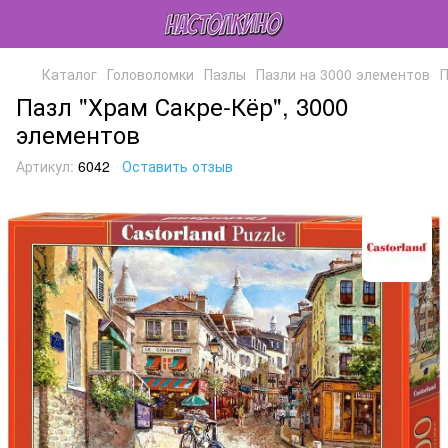
Каталог
Головоломки
Пазлы
Пазли на 3000 элементов
П
Пазл "Храм Сакре-Кёр", 3000
элементов
Артикул:
6042
Оставить отзыв