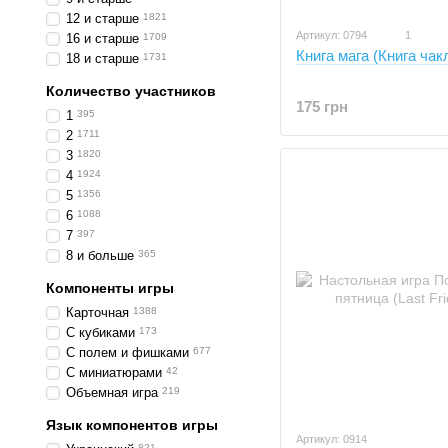
12 и старше
1821
Артикул: 0794
1
16 и старше
1709
Книга мага (Книга чак
18 и старше
1731
Количество участников
175 грн
1
395
2
1711
3
1820
4
1924
5
1356
6
1088
7
397
8 и больше
365
Компоненты игры
Карточная
1388
С кубиками
173
С полем и фишками
677
С миниатюрами
42
Объемная игра
219
Язык компонентов игры
Артикул: 0914
821