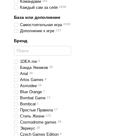
Командами
161
Каждый сам за себя
1658
База или дополнение
Самостоятельная игра
2000
Дополнение к игре
122
Бренд
1DEA.me
5
Банда Умников
28
Arial
38
Artos Games
4
Asmodee
16
Blue Orange
7
Bombat Game
12
Bombcat
1
Простые Правила
17
Стиль Жизни
123
Cosmodrome games
39
Эврикус
26
Czech Games Edition
4