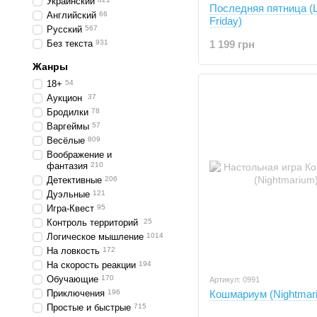
Украинский
Последняя пятница (L
Английский
66
Friday)
Русский
567
Без текста
931
1 199 грн
Жанры
18+
54
Аукцион
37
Бродилки
78
Варгеймы
57
Весёлые
809
Воображение и
фантазия
210
Детективные
206
Дуэльные
121
Игра-Квест
95
Контроль территорий
25
Логическое мышление
1014
На ловкость
172
На скорость реакции
194
Обучающие
170
Артикул: 0991
Приключения
196
Кошмариум (Nightmar
Простые и быстрые
715