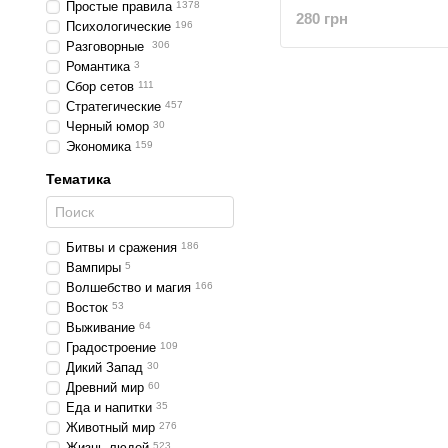
Простые правила
1378
280 грн
Психологические
196
Разговорные
306
Романтика
3
Сбор сетов
111
Стратегические
457
Черный юмор
30
Экономика
159
Тематика
Битвы и сражения
186
Вампиры
5
Волшебство и магия
166
Восток
53
Выживание
64
Градостроение
109
Дикий Запад
30
Древний мир
60
Еда и напитки
35
Животный мир
276
Жизнь людей
523