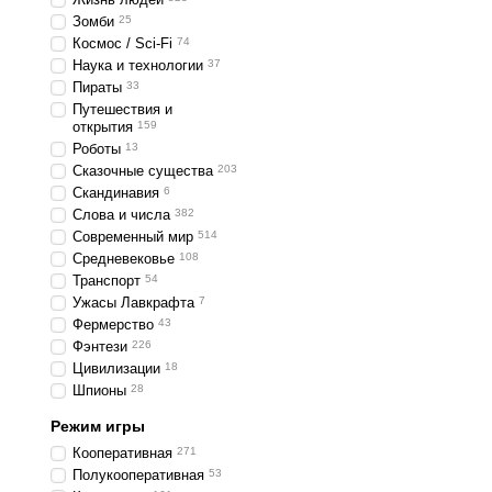
Зомби
25
Космос / Sci-Fi
74
Наука и технологии
37
Пираты
33
Путешествия и
открытия
159
Роботы
13
Сказочные существа
203
Скандинавия
6
Слова и числа
382
Современный мир
514
Средневековье
108
Транспорт
54
Ужасы Лавкрафта
7
Фермерство
43
Фэнтези
226
Цивилизации
18
Шпионы
28
Режим игры
Кооперативная
271
Полукооперативная
53