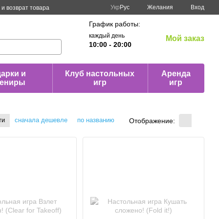
Укр
Рус
Желания
Вход
и возврат товара
График работы:
каждый день
Мой заказ
10:00 - 20:00
арки и
Клуб настольных
Аренда
вениры
игр
игр
ти
сначала дешевле
по названию
Отображение: