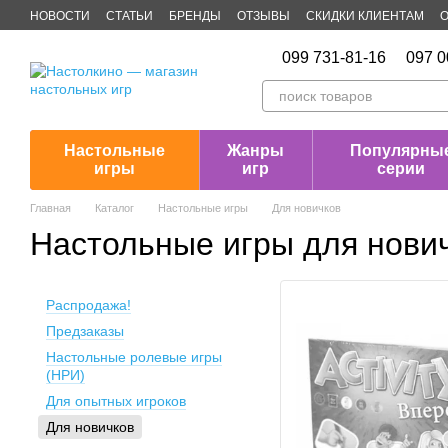
Перейти к основному контенту
НОВОСТИ
СТАТЬИ
БРЕНДЫ
ОТЗЫВЫ
СКИДКИ КЛИЕНТАМ
О
Публичная оферта
099 731-81-16
097 0
Настольные
Жанры
Популярны
игры
игр
серии
Главная
Каталог
Настольные игры
Для новичков
Настольные игры для нови
Распродажа!
Предзаказы
Настольные ролевые игры
(НРИ)
Для опытных игроков
Для новичков