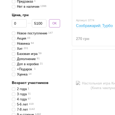
Предзаказ
1
Нет в наличии
1396
Цена, грн
Артикул: 0774
От Цена, грн
До Цена, грн
OK
Соображарий: Турбо
Новое поступление
147
Акция
43
270 грн
Новинка
64
Хит
201
Базовая игра
59
Дополнение
91
Доп в коробке
21
+Подарок
1
Уценка
14
Возраст участников
2 года
1
3 года
31
4 года
97
5-6 лет
419
7-8 лет
1142
9 и старше
1492