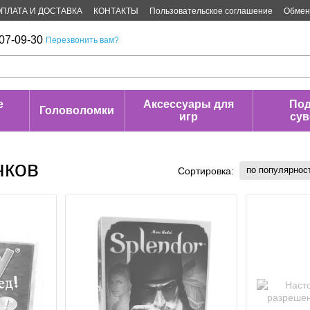
ПЛАТА И ДОСТАВКА
КОНТАКТЫ
Пользовательское соглашение
Обмен 
07-09-30
Перезвонить вам?
е
Аксессуары для
Под
Головоломки
игр
су
чков
по популярнос
Сортировка: