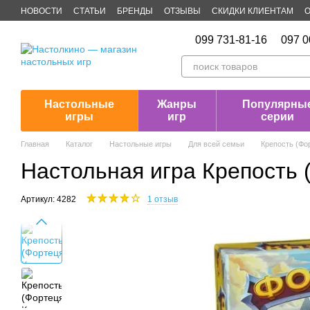
Перейти к основному контенту
НОВОСТИ
СТАТЬИ
БРЕНДЫ
ОТЗЫВЫ
СКИДКИ КЛИЕНТАМ
О
Публичная оферта
099 731-81-16
097 0
Настольные
Жанры
Популярны
игры
игр
серии
Главная
Каталог
Настольные игры
Для всей семьи
Крепость (Фор
Настольная игра Крепость (
Артикул: 4282
1 отзыв