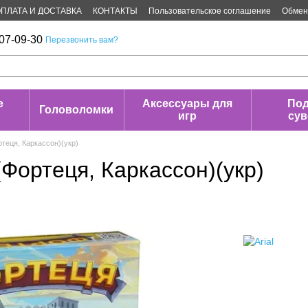
ПЛАТА И ДОСТАВКА
КОНТАКТЫ
Пользовательское соглашение
Обмен 
07-09-30
Перезвонить вам?
е
Аксессуары для
Под
Головоломки
игр
су
теця, Каркассон)(укр)
Фортеця, Каркассон)(укр)