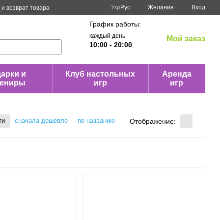
Укр
Рус
Желания
Вход
и возврат товара
График работы:
каждый день
Мой заказ
10:00 - 20:00
арки и
Клуб настольных
Аренда
вениры
игр
игр
ти
сначала дешевле
по названию
Отображение: