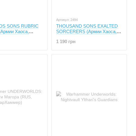
Артикул: 2494
DS SONS RUBRIC
THOUSAND SONS EXALTED
Армии Хаоса,
SORCERERS (Армии Хаоса,
0 миниатюр)
Возвышенные колдуны, 3
1 190 грн
миниатюры)