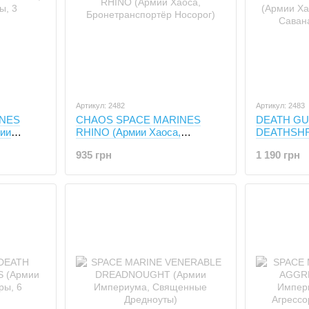
Артикул: 2482
Артикул: 2483
INES
CHAOS SPACE MARINES
DEATH G
ии
RHINO (Армии Хаоса,
DEATHSH
олы, 3
Бронетранспортёр Носорог)
BODYGUAR
935 грн
1 190 грн
Телохранит
миниатюры