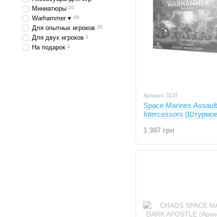
Миниатюры
20
Warhammer ▾
28
Для опытных игроков
26
Для двух игроков
1
На подарок
1
Артикул: 3137
Space Marines Assault
Intercessors (Штурмо
Заступники Космодес
1 387 грн
WarHammer