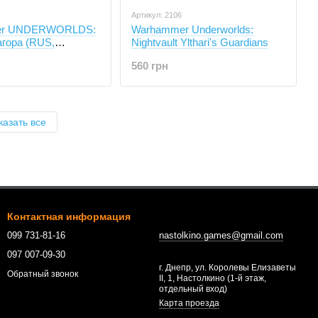
Артикул: 2106
er UNDERWORLDS:
Warhammer Underworlds:
гора (RUS,
Nightvault Ylthari's Guardians
)
560 грн
казать все
Контактная информация
099 731-81-16
nastolkino.games@gmail.com
097 007-09-30
г. Днепр, ул. Королевы Елизаветы
Обратный звонок
II, 1, Настолкино (1-й этаж,
отдельный вход)
Карта проезда