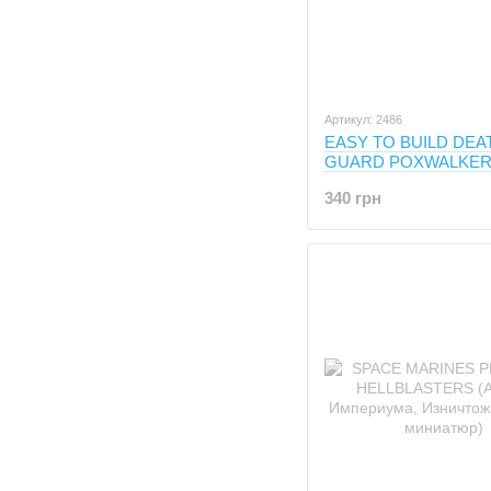
Артикул: 2486
EASY TO BUILD DEA
GUARD POXWALKERS
Хаоса, Паксволкеры, 
340 грн
миниатюр)