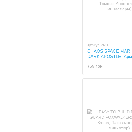
Артикул: 2481
CHAOS SPACE MAR
DARK APOSTLE (Арм
Хаоса, Темные Апост
765 грн
миниатюры)