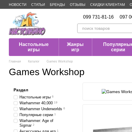
Перейти к основному контенту
НОВОСТИ
СТАТЬИ
БРЕНДЫ
ОТЗЫВЫ
СКИДКИ КЛИЕНТАМ
О
Публичная оферта
099 731-81-16
097 0
Настольные
Жанры
Популярны
игры
игр
серии
Главная
Каталог
Games Workshop
Games Workshop
Раздел
Настольные игры
6
Warhammer 40,000
19
Warhammer Underworlds
6
Популярные серии
1
Warhammer: Age of
Sigmar
2
Аксессуары для игр
1