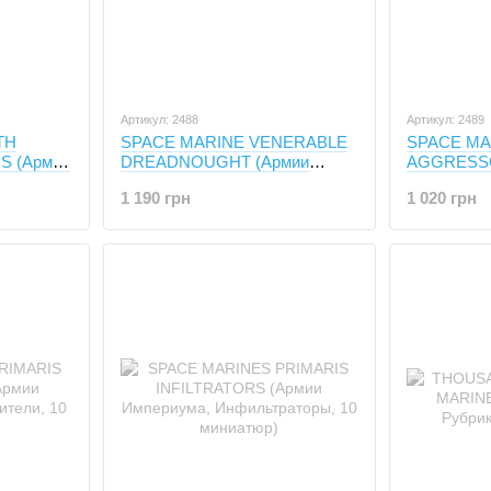
Артикул: 2488
Артикул: 2489
TH
SPACE MARINE VENERABLE
SPACE MA
 (Армии
DREADNOUGHT (Армии
AGGRESSO
6
Империума, Священные
Империума
1 190 грн
1 020 грн
Дредноуты)
Агрессоры