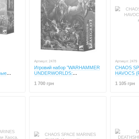
Артикул: 2478
Артикул: 2479
Игровий набор "WARHAMMER
CHAOS SP
вые
UNDERWORLDS:
HAVOCS (Р
анта)
BEASTGRAVE" (рус)
миниатюр)
1 700 грн
1 105 грн