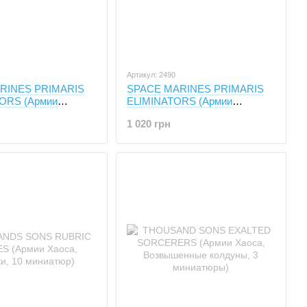
Артикул: 2490
RINES PRIMARIS
SPACE MARINES PRIMARIS
RS (Армии
ELIMINATORS (Армии
, Примарим
Империума, Нейтрализаторы,
1 020 грн
, 3 миниатюры)
3 миниатюры)