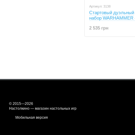
Артикул: 3138
Стартовый дуэльный
набор WARHAMMER 40
Edition (англ)
2 535 грн
© 2015—2026
Настолкино — магазин настольных игр
Мобильная версия