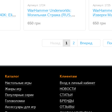
Артикул: 1724
Артикул: 1725
WarHammer Underworlds:
WarHamm
K: Elite
Могильная Стража (RUS,
Изверги Ма
ВарХаммер)
ВарХаммер
650 грн
650 грн
Назад
1
2
Вперед
По
Каталог
Клиентам
Настольные игры
Вход в личный кабинет
Жанры игр
НОВОСТИ
Популярные серии
СТАТЬИ
Головоломки
БРЕНДЫ
Аксессуары для игр
ОТЗЫВЫ