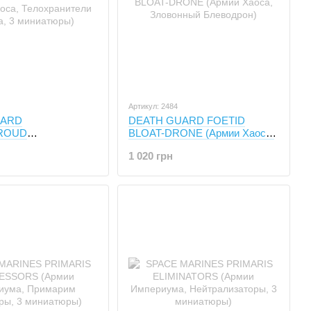
Артикул: 2484
UARD
DEATH GUARD FOETID
ROUD
BLOAT-DRONE (Армии Хаоса,
D (Армии Хаоса,
Зловонный Блеводрон)
1 020 грн
ели Савана, 3
)