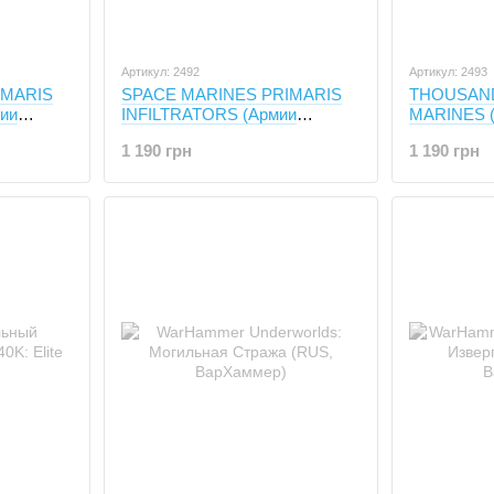
Артикул: 2492
Артикул: 2493
IMARIS
SPACE MARINES PRIMARIS
THOUSAN
ии
INFILTRATORS (Армии
MARINES (
ители,
Империума, Инфильтраторы,
Рубрики, 1
1 190 грн
1 190 грн
10 миниатюр)