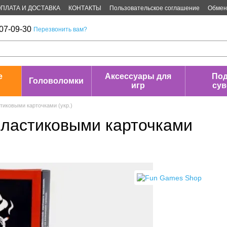
ПЛАТА И ДОСТАВКА
КОНТАКТЫ
Пользовательское соглашение
Обмен 
07-09-30
Перезвонить вам?
е
Аксессуары для
Под
Головоломки
игр
су
тиковыми карточками (укр.)
пластиковыми карточками