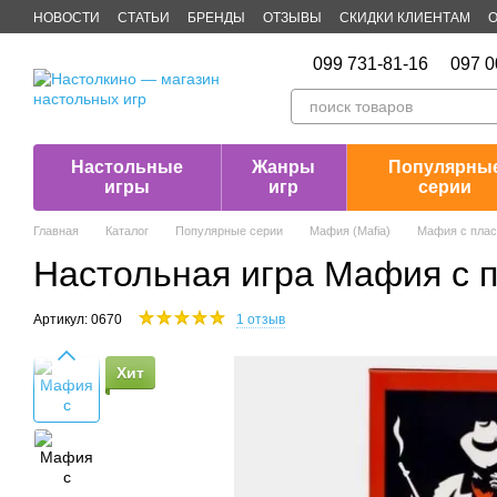
Перейти к основному контенту
НОВОСТИ
СТАТЬИ
БРЕНДЫ
ОТЗЫВЫ
СКИДКИ КЛИЕНТАМ
О
Публичная оферта
099 731-81-16
097 0
Настольные
Жанры
Популярны
игры
игр
серии
Главная
Каталог
Популярные серии
Мафия (Mafia)
Мафия с плас
Настольная игра Мафия с 
Артикул: 0670
1 отзыв
Хит