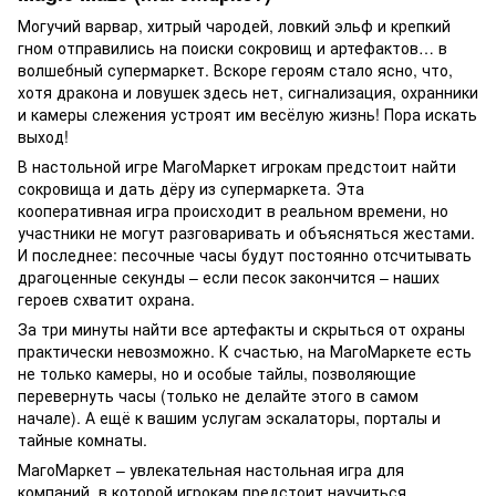
Могучий варвар, хитрый чародей, ловкий эльф и крепкий
гном отправились на поиски сокровищ и артефактов… в
волшебный супермаркет. Вскоре героям стало ясно, что,
хотя дракона и ловушек здесь нет, сигнализация, охранники
и камеры слежения устроят им весёлую жизнь! Пора искать
выход!
В настольной игре МагоМаркет игрокам предстоит найти
сокровища и дать дёру из супермаркета. Эта
кооперативная игра происходит в реальном времени, но
участники не могут разговаривать и объясняться жестами.
И последнее: песочные часы будут постоянно отсчитывать
драгоценные секунды – если песок закончится – наших
героев схватит охрана.
За три минуты найти все артефакты и скрыться от охраны
практически невозможно. К счастью, на МагоМаркете есть
не только камеры, но и особые тайлы, позволяющие
перевернуть часы (только не делайте этого в самом
начале). А ещё к вашим услугам эскалаторы, порталы и
тайные комнаты.
МагоМаркет – увлекательная настольная игра для
компаний, в которой игрокам предстоит научиться