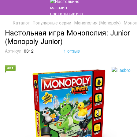
Каталог
Популярные серии
Монополия (Monopoly)
Монопо
Настольная игра Монополия: Junior
(Monopoly Junior)
Артикул:
0312
1 отзыв
Хит