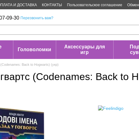
ПЛАТА И ДОСТАВКА
КОНТАКТЫ
Пользовательское соглашение
Обмен 
07-09-30
Перезвонить вам?
е
Аксессуары для
Под
Головоломки
игр
су
(Codenames: Back to Hogwarts) (укр)
гвартс (Codenames: Back to H