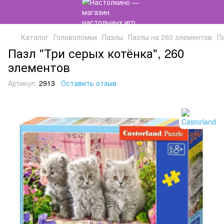
Каталог
Головоломки
Пазлы
Пазлы на 260 элементов
П
Пазл "Три серых котёнка", 260
элементов
Артикул:
2913
Оставить отзыв