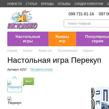
Перейти к основному контенту
НОВОСТИ
СТАТЬИ
БРЕНДЫ
ОТЗЫВЫ
СКИДКИ КЛИЕНТАМ
О
Публичная оферта
099 731-81-16
097 0
Настольные
Жанры
Популярны
игры
игр
серии
Главная
Каталог
Жанры игр
Экономические
Перекуп
Настольная игра Перекуп
Артикул: 4257
Оставить отзыв
Хит