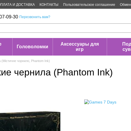
ПЛАТА И ДОСТАВКА
КОНТАКТЫ
Пользовательское соглашение
Обмен 
07-09-30
Перезвонить вам?
е
Аксессуары для
Под
Головоломки
игр
су
 (Містичне чорнило, Phantom Ink)
ие чернила (Phantom Ink)