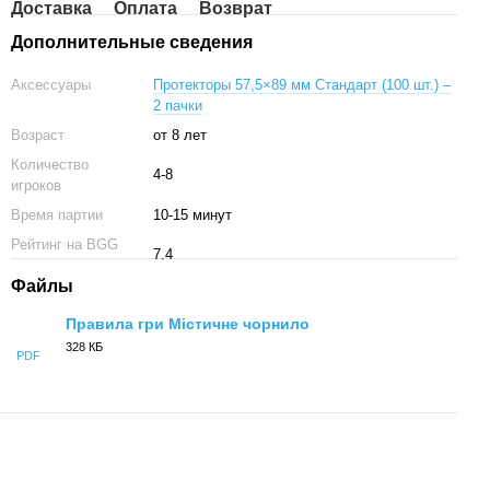
Доставка
Оплата
Возврат
Дополнительные сведения
Аксессуары
Протекторы 57,5×89 мм Стандарт (100 шт.) –
2 пачки
Возраст
от 8 лет
Количество
4-8
игроков
Время партии
10-15 минут
Рейтинг на BGG
7.4
Файлы
Правила гри Містичне чорнило
328 КБ
PDF