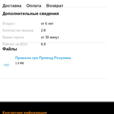
Доставка
Оплата
Возврат
Дополнительные сведения
Возраст
от 6 лет
Количество игроков
2-8
Время партии
от 30 минут
Рейтинг на BGG
6.8
Файлы
Правила гри Привид Розумака
1.5 МБ
PDF
Контактная информация