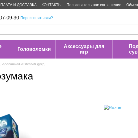
ПЛАТА И ДОСТАВКА
КОНТАКТЫ
Пользовательское соглашение
Обмен 
07-09-30
Перезвонить вам?
е
Аксессуары для
Под
Головоломки
игр
су
Барабашка/Geistesblitz)(укр)
озумака