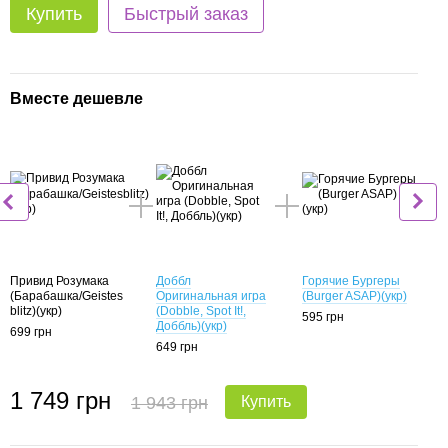
Купить
Быстрый заказ
Вместе дешевле
Вме
Привид Розумака
Доббл
Горячие Бургеры
Прив
(Барабашка/Geistes
Оригинальная игра
(Burger ASAP)(укр)
(Бар
blitz)(укр)
(Dobble, Spot It!,
blitz)
595 грн
Доббль)(укр)
699 грн
699 г
649 грн
1 
1 749 грн
1 943 грн
Купить