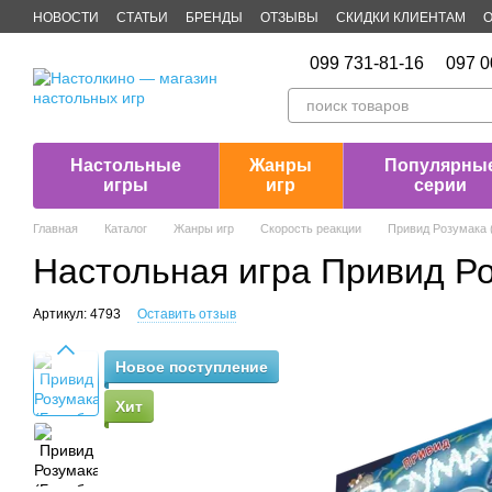
Перейти к основному контенту
НОВОСТИ
СТАТЬИ
БРЕНДЫ
ОТЗЫВЫ
СКИДКИ КЛИЕНТАМ
О
Публичная оферта
099 731-81-16
097 0
Настольные
Жанры
Популярны
игры
игр
серии
Главная
Каталог
Жанры игр
Скорость реакции
Привид Розумака (
Настольная игра Привид Р
Артикул: 4793
Оставить отзыв
Новое поступление
Хит