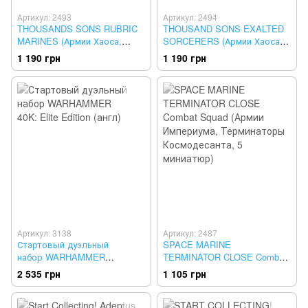
Артикул: 2493
Артикул: 2494
THOUSANDS SONS RUBRIC
THOUSAND SONS EXALTED
MARINES (Армии Хаоса,
SORCERERS (Армии Хаоса,
Рубрики, 10 миниатюр)
Возвышенные колдуны, 3
1 190 грн
1 190 грн
миниатюры)
Артикул: 3138
Артикул: 2487
Стартовый дуэльный
SPACE MARINE
набор WARHAMMER
TERMINATOR CLOSE Combat
40K: Elite Edition (англ)
Squad (Армии Империума,
2 535 грн
1 105 грн
Терминаторы Космодесанта,
5 миниатюр)