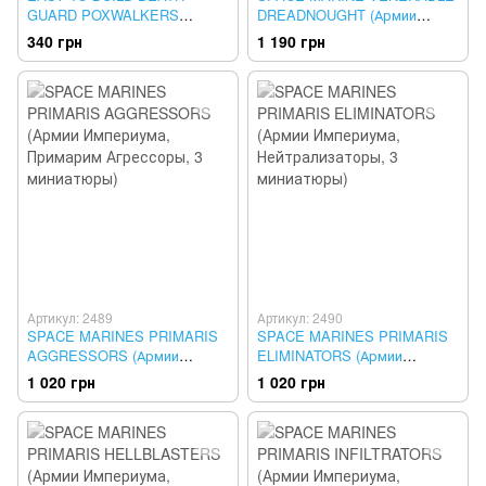
GUARD POXWALKERS
DREADNOUGHT (Армии
(Армии Хаоса, Паксволкеры,
Империума, Священные
340 грн
1 190 грн
6 миниатюр)
Дредноуты)
Артикул: 2489
Артикул: 2490
SPACE MARINES PRIMARIS
SPACE MARINES PRIMARIS
AGGRESSORS (Армии
ELIMINATORS (Армии
Империума, Примарим
Империума,
1 020 грн
1 020 грн
Агрессоры, 3 миниатюры)
Нейтрализаторы, 3
миниатюры)