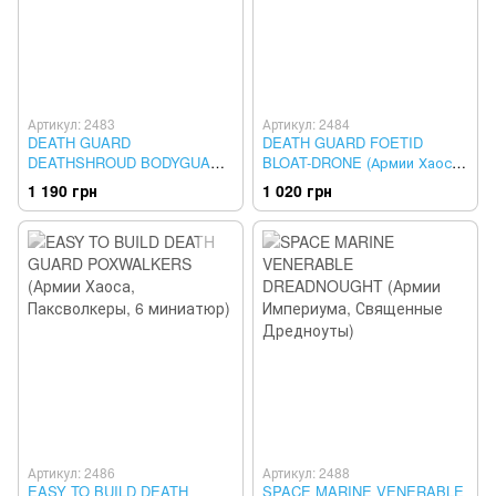
Артикул: 2483
Артикул: 2484
DEATH GUARD
DEATH GUARD FOETID
DEATHSHROUD BODYGUARD
BLOAT-DRONE (Армии Хаоса,
(Армии Хаоса, Телохранители
Зловонный Блеводрон)
1 190 грн
1 020 грн
Савана, 3 миниатюры)
Артикул: 2486
Артикул: 2488
EASY TO BUILD DEATH
SPACE MARINE VENERABLE