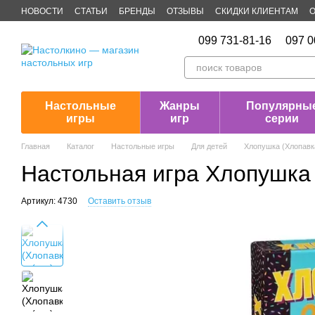
Перейти к основному контенту
НОВОСТИ
СТАТЬИ
БРЕНДЫ
ОТЗЫВЫ
СКИДКИ КЛИЕНТАМ
О
Публичная оферта
099 731-81-16
097 0
Настольные
Жанры
Популярны
игры
игр
серии
Главная
Каталог
Настольные игры
Для детей
Хлопушка (Хлопавк
Настольная игра Хлопушка 
Артикул: 4730
Оставить отзыв