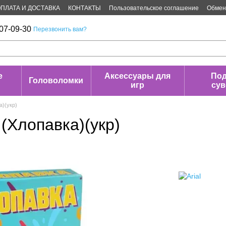
ПЛАТА И ДОСТАВКА
КОНТАКТЫ
Пользовательское соглашение
Обмен 
07-09-30
Перезвонить вам?
е
Аксессуары для
Под
Головоломки
игр
су
а)(укр)
(Хлопавка)(укр)