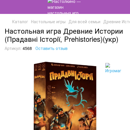
Каталог
Настольные игры
Для всей семьи
Древние Истор
Настольная игра Древние Истории
(Прадавні Історії, Prehistories)(укр)
Артикул:
4568
Оставить отзыв