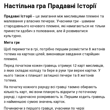
Настільна гра Прадавні Історії
Прадавні Історії
– це змагання між мисливцями племені та
малювання у власних печерах. Учасники гри - шамани
стародавнього кочового племені, які намагаються не тільки
принести здобич з полювання, але й розвиватися
культурно.
Мета гри
Щоб перемогти в грі, потрібно першим розмістити 8 жетонів
тотема на картках цілей, виконавши завдання старійшин
племені.
Перед початком кожен гравець отримує 12 карт мисливців,
з яких складає колоду та бере в руки три верхні картки. У
нього також є планшет затишної печери та 8 жетонів
тотема.
На початку кожного раунду всі гравці таємно обирають
кількість карт, які вони планують відкрити у поточному
раунді, і одночасно розкривають їх. Першим ходить гравець
з найменшою сумою значень карток.
Починаючи з першого гравця, учасники по черзі