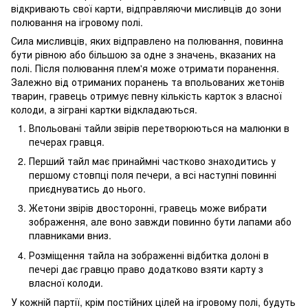
відкривають свої карти, відправляючи мисливців до зони
полювання на ігровому полі.
Сила мисливців, яких відправлено на полювання, повинна
бути рівною або більшою за одне з значень, вказаних на
полі. Після полювання плем'я може отримати поранення.
Залежно від отриманих поранень та впольованих жетонів
тварин, гравець отримує певну кількість карток з власної
колоди, а зіграні картки відкладаються.
Впольовані тайли звірів перетворюються на малюнки в
печерах гравця.
Перший тайл має принаймні частково знаходитись у
першому стовпці поля печери, а всі наступні повинні
приєднуватись до нього.
Жетони звірів двосторонні, гравець може вибрати
зображення, але воно завжди повинно бути лапами або
плавниками вниз.
Розміщення тайла на зображенні відбитка долоні в
печері дає гравцю право додатково взяти карту з
власної колоди.
У кожній партії, крім постійних цілей на ігровому полі, будуть