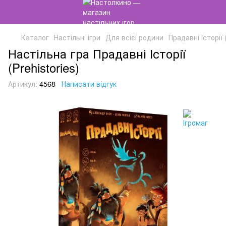
Каталог
Настільні ігри
Для всієї родини
Прадавні Історії (
Настільна гра Прадавні Історії
(Prehistories)
Артикул:
4568
Написати відгук