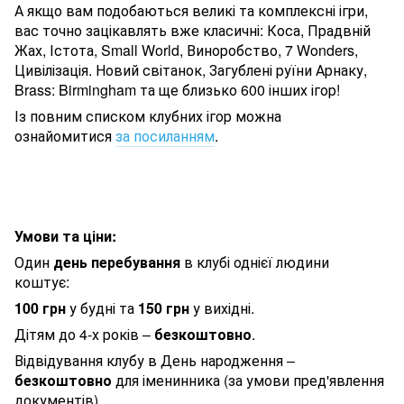
А якщо вам подобаються великі та комплексні ігри,
вас точно зацікавлять вже класичні: Коса, Прадвній
Жах, Істота, Small World, Виноробство, 7 Wonders,
Цивілізація. Новий світанок, Загублені руїни Арнаку,
Brass: Birmingham та ще близько 600 інших ігор!
Із повним списком клубних ігор можна
ознайомитися
за посиланням
.
Умови та ціни:
Один
день перебування
в клубі однієї людини
коштує:
100 грн
у будні та
150 грн
у вихідні.
Дітям до 4-х років –
безкоштовно
.
Відвідування клубу в День народження –
безкоштовно
для іменинника (за умови пред'явлення
документів).