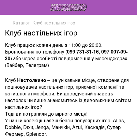
Каталог
Клуб настільних ігор
Клуб настільних ігор
Клуб працює кожен день з 11:00 до 20:00.
Бронювання по телефону (
099 731-81-16, 097 007-09-
30
) або через особисті повідомлення у месенджерах
(Вайбер, Телеграм)
Клуб
Настолкино
– це унікальне місце, створене для
поціновувачів настільних ігор, приємної компанії та
затишної атмосфери. Ви досвідчений знавець
настолок чи лише знайомитесь із дивовижним світом
настільних ігор?
Тоді ви потрапили до вірного місця!
У нашій колекції наявні безліч популярних ігор: Alias,
Dobble, Dixit, Jenga, Манчкін, Azul, Каскадія, Супер
Фермер, Splendor.