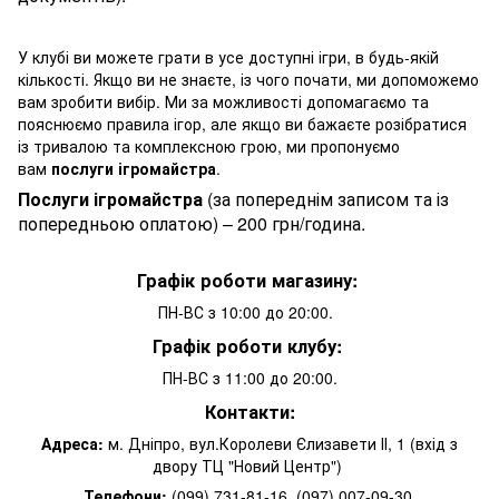
У клубі ви можете грати в усе доступні ігри, в будь-якій
кількості. Якщо ви не знаєте, із чого почати, ми допоможемо
вам зробити вибір. Ми за можливості допомагаємо та
пояснюємо правила ігор, але якщо ви бажаєте розібратися
із тривалою та комплексною грою, ми пропонуємо
вам
послуги
ігромайстра
.
Послуги ігромайстра
(за попереднім записом та із
попередньою оплатою) – 200 грн/година.
Графік роботи магазину:
ПН-ВС з 10:00 до 20:00.
Графік роботи клубу:
ПН-ВС з 11:00 до 20:00.
Контакти:
Адреса:
м. Дніпро, вул.Королеви Єлизавети ІІ, 1 (вхід з
двору ТЦ "Новий Центр")
Телефони:
(099) 731-81-16, (097) 007-09-30