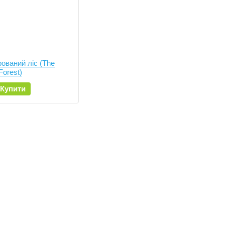
рований ліс (The
Forest)
Купити