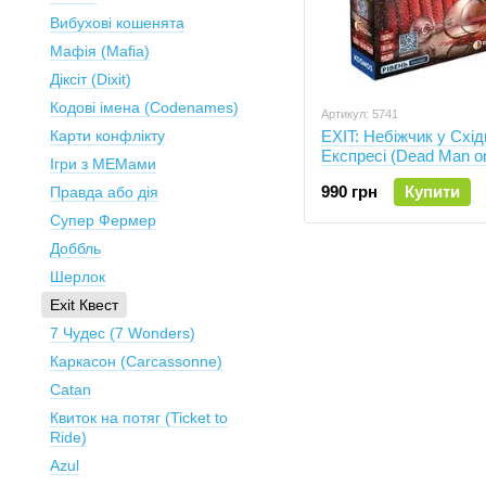
Вибухові кошенята
Мафія (Mafia)
Діксіт (Dixit)
Кодові імена (Codenames)
Артикул: 5741
Карти конфлікту
EXIT: Небіжчик у Схі
Експресі (Dead Man o
Ігри з МЕМами
Orient Express)
990 грн
Купити
Правда або дія
Супер Фермер
Доббль
Шерлок
Exit Квест
7 Чудес (7 Wonders)
Каркасон (Carcassonne)
Catan
Квиток на потяг (Ticket to
Ride)
Azul