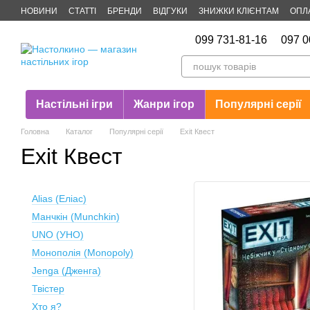
Перейти до основного контенту
НОВИНИ
СТАТТІ
БРЕНДИ
ВІДГУКИ
ЗНИЖКИ КЛІЄНТАМ
ОПЛ
Публічна оферта
099 731-81-16
097 0
Настільні ігри
Жанри ігор
Популярні серії
Головна
Каталог
Популярні серії
Exit Квест
Exit Квест
Alias (Еліас)
Манчкін (Munchkin)
UNO (УНО)
Монополія (Monopoly)
Jenga (Дженга)
Твістер
Хто я?