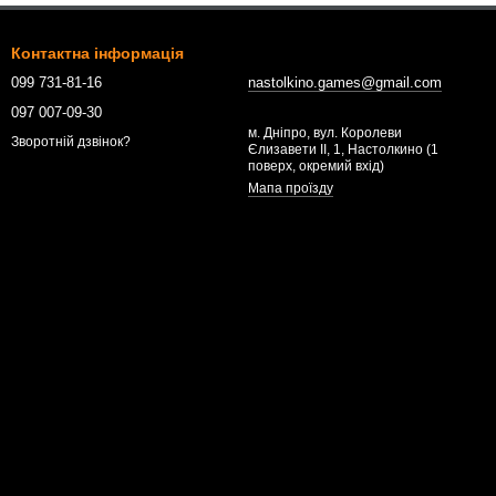
Контактна інформація
099 731-81-16
nastolkino.games@gmail.com
097 007-09-30
м. Дніпро, вул. Королеви
Зворотній дзвінок?
Єлизавети ІІ, 1, Настолкино (1
поверх, окремий вхід)
Мапа проїзду