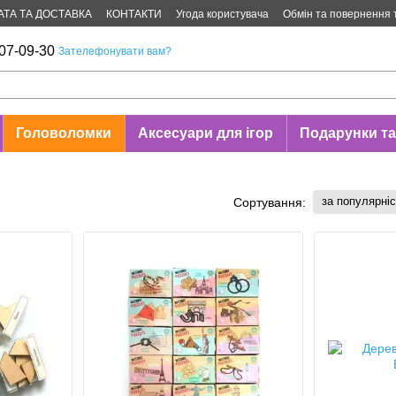
АТА ТА ДОСТАВКА
КОНТАКТИ
Угода користувача
Обмін та повернення 
07-09-30
Зателефонувати вам?
Головоломки
Аксесуари для ігор
Подарунки та
за популярні
Сортування: