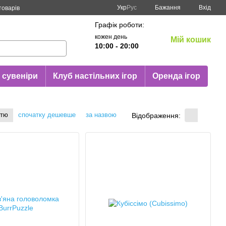
Укр
Рус
Бажання
Вхід
товарів
Графік роботи:
кожен день
Мій кошик
10:00 - 20:00
 сувеніри
Клуб настільних ігор
Оренда ігор
стю
спочатку дешевше
за назвою
Відображення: