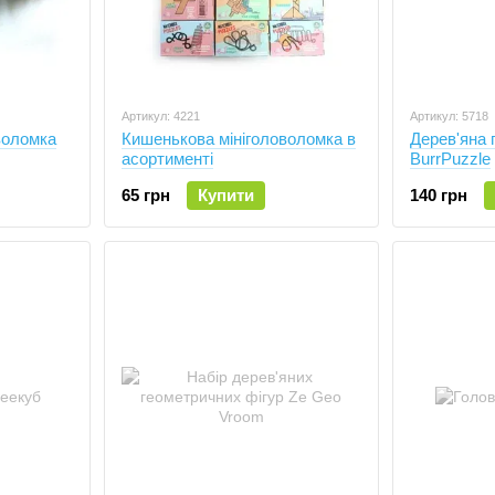
Артикул: 4221
Артикул: 5718
воломка
Кишенькова мініголоволомка в
Дерев'яна 
асортименті
BurrPuzzle
65 грн
Купити
140 грн