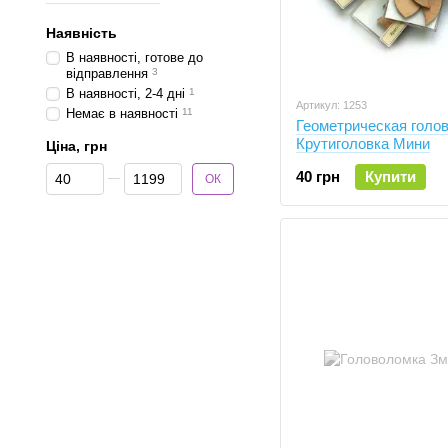
Наявність
В наявності, готове до
відправлення
3
В наявності, 2-4 дні
1
Артикул: 1253
Немає в наявності
11
Геометрическая голо
Крутиголовка Мини
Ціна, грн
Від Ціна, грн
До Ціна, грн
40 грн
Купити
ОК