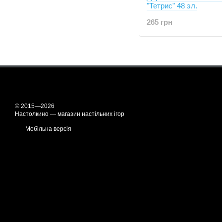
"Тетрис" 48 эл.
265 грн
© 2015—2026
Настолкино — магазин настільних ігор
Мобільна версія