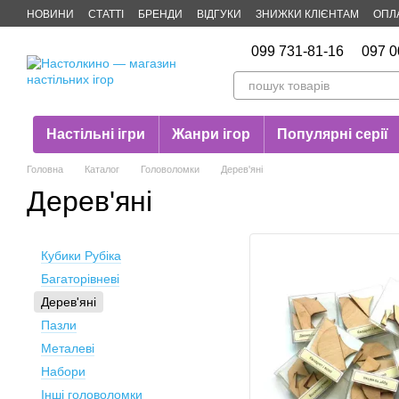
Перейти до основного контенту
НОВИНИ
СТАТТІ
БРЕНДИ
ВІДГУКИ
ЗНИЖКИ КЛІЄНТАМ
ОПЛ
Публічна оферта
099 731-81-16
097 0
Настільні ігри
Жанри ігор
Популярні серії
Головна
Каталог
Головоломки
Дерев'яні
Дерев'яні
Кубики Рубіка
Багаторівневі
Дерев'яні
Пазли
Металеві
Набори
Інші головоломки