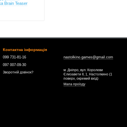
а Brain Teaser
Контактна інформація
099 731-81-16
nastolkino.games@gmail.com
097 007-09-30
м. Дніпро, вул. Королеви
Зворотній дзвінок?
Єлизавети ІІ, 1, Настолкино (1
поверх, окремий вхід)
Мапа проїзду