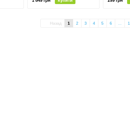
1 849 грн
Купити
299 грн
Назад
1
2
3
4
5
6
...
1