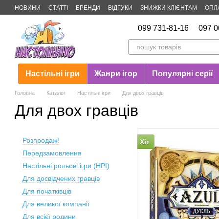
Перейти до основного контенту
НОВИНИ
СТАТТІ
БРЕНДИ
ВІДГУКИ
ЗНИЖКИ КЛІЄНТАМ
ОПЛ
Публічна оферта
099 731-81-16
097 0
Настільні ігри
Жанри ігор
Популярні серії
Головна
Каталог
Настільні ігри
Для двох гравців
Для двох гравців
Розпродаж!
Хіт
Передзамовлення
Настільні рольові ігри (НРІ)
Для досвідчених гравців
Для початківців
Для великої компанії
Для всієї родини