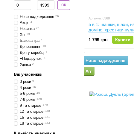
Від Ціна, грн
До Ціна, грн
ОК
Нове надходження
26
Артикул: 0368
Акція
4
5 в 1: шашки, шахи, н
Новинка
25
доміно, хрестики-нул
Хіт
19
1 799 грн
Купити
Базова гра
5
Доповнення
10
Доп у коробці
1
+Подарунок
1
Нове надходження
Уцінка
2
Хіт
Вік учасників
3 роки
9
4 роки
16
5-6 років
45
7-8 років
128
9 та старше
179
12 та старше
230
16 та старше
221
18 та старше
233
Кількість учасників