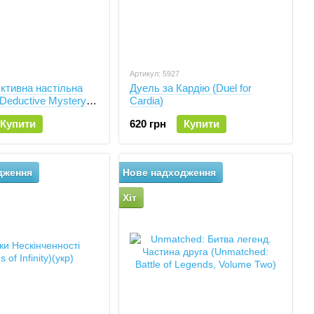
Артикул: 5927
ктивна настільна
Дуель за Кардію (Duel for
 Deductive Mystery
Cardia)
k Box Edition)
Купити
620 грн
Купити
дження
Нове надходження
Хіт