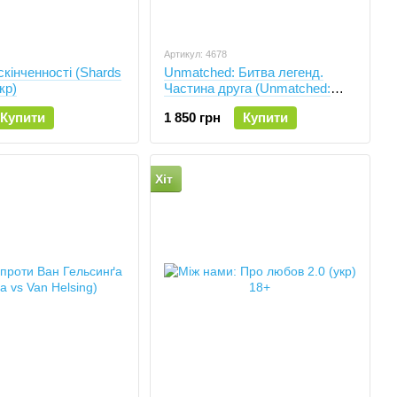
Артикул: 4678
кінченності (Shards
Unmatched: Битва легенд.
укр)
Частина друга (Unmatched:
Battle of Legends, Volume Two)
Купити
1 850 грн
Купити
Хіт