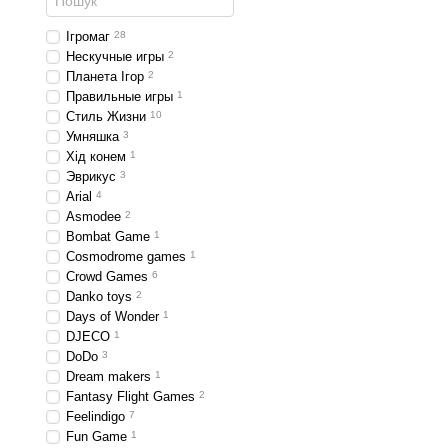
Ігромаг
28
Нескучные игры
2
Планета Ігор
2
Правильные игры
1
Стиль Жизни
10
Умняшка
3
Хід конем
1
Эврикус
3
Arial
4
Asmodee
2
Bombat Game
1
Cosmodrome games
1
Crowd Games
6
Danko toys
2
Days of Wonder
1
DJECO
1
DoDo
3
Dream makers
1
Fantasy Flight Games
2
Feelindigo
7
Fun Game
1