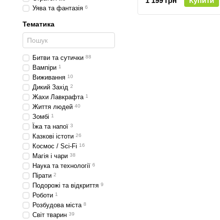
1 199 грн
Купити
Battle)
Уява та фантазія
6
Тематика
Битви та сутички
88
Вампіри
1
Виживання
10
Дикий Захід
2
Жахи Лавкрафта
1
Життя людей
40
Зомбі
1
Їжа та напої
3
Казкові істоти
26
Космос / Sci-Fi
16
Магія і чари
38
Наука та технології
6
Пірати
2
Подорожі та відкриття
9
Роботи
1
Розбудова міста
8
Світ тварин
39