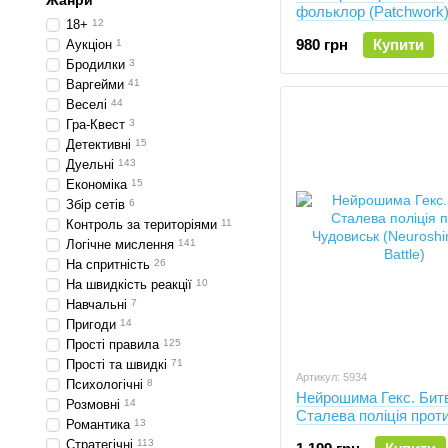
Жанри
фольклор (Patchwork
18+
12
980 грн
Купити
Аукціон
1
Бродилки
3
Варгейми
41
Веселі
44
Гра-Квест
3
Детективні
15
Дуельні
143
Економіка
15
Збір сетів
6
Контроль за територіями
11
Логічне мислення
141
На спритність
26
На швидкість реакції
10
Навчальні
7
Пригоди
14
Прості правила
125
Прості та швидкі
71
Артикул: 5934
Психологічні
8
Нейрошима Гекс. Бит
Розмовні
14
Сталева поліція прот
Романтика
13
Чудовиськ (Neuroshi
Стратегічні
113