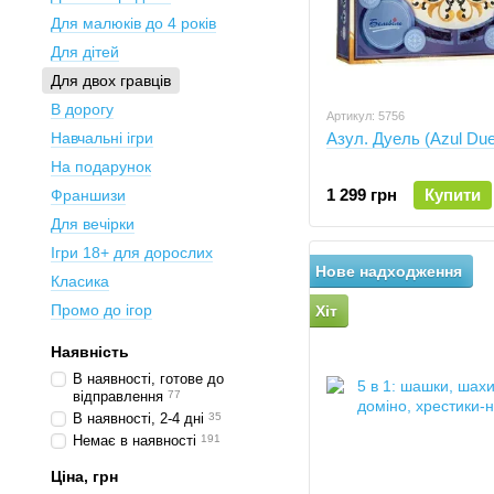
Для малюків до 4 років
Для дітей
Для двох гравців
В дорогу
Артикул: 5756
Навчальні ігри
Азул. Дуель (Azul Due
На подарунок
1 299 грн
Купити
Франшизи
Для вечірки
Ігри 18+ для дорослих
Нове надходження
Класика
Промо до ігор
Хіт
Наявність
В наявності, готове до
відправлення
77
В наявності, 2-4 дні
35
Немає в наявності
191
Ціна, грн