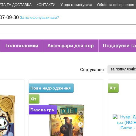
АТА ТА ДОСТАВКА
КОНТАКТИ
Угода користувача
Обмін та повернення 
07-09-30
Зателефонувати вам?
Головоломки
Аксесуари для ігор
Подарунки та
за популярні
Сортування:
Нове надходження
Хіт
Хіт
Базова гра