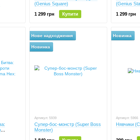
)
(Genius Square)
(Genius Sta
1 299 грн
Купити
1 299 грн
Нове надходження
Новинка
Новинка
Артикул: 5939
Артикул: 5966
ва:
Супер-бос-монстр (Super Boss
Нявчики (C
и
Monster)
ma Hex: