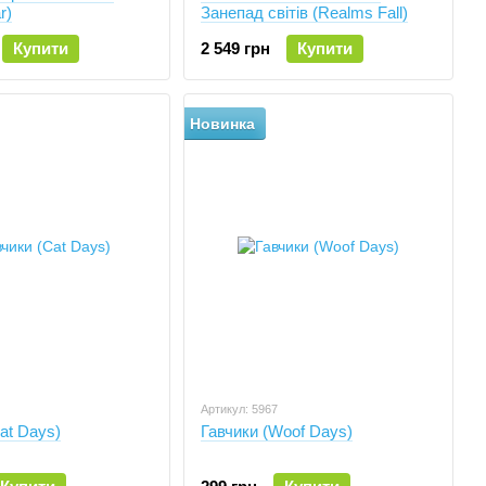
r)
Занепад світів (Realms Fall)
Купити
2 549 грн
Купити
Новинка
Артикул: 5967
at Days)
Гавчики (Woof Days)