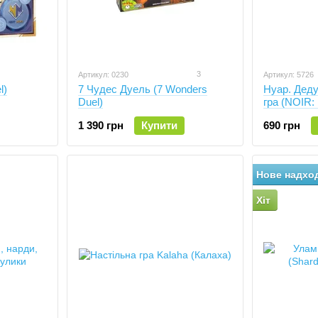
3
Артикул: 0230
Артикул: 5726
l)
7 Чудес Дуель (7 Wonders
Нуар. Деду
Duel)
гра (NOIR:
Game - Blac
1 390 грн
Купити
690 грн
Нове надхо
Хіт