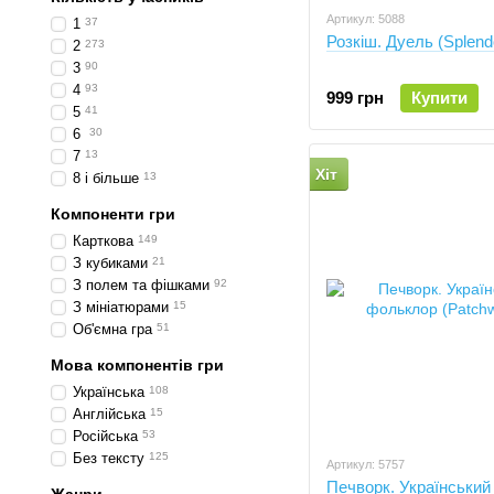
Артикул: 5088
1
37
Розкіш. Дуель (Splendo
2
273
3
90
4
93
999 грн
Купити
5
41
6
30
7
13
Хіт
8 і більше
13
Компоненти гри
Карткова
149
З кубиками
21
З полем та фішками
92
З мініатюрами
15
Об'ємна гра
51
Мова компонентів гри
Українська
108
Англійська
15
Російська
53
Без тексту
125
Артикул: 5757
Печворк. Український