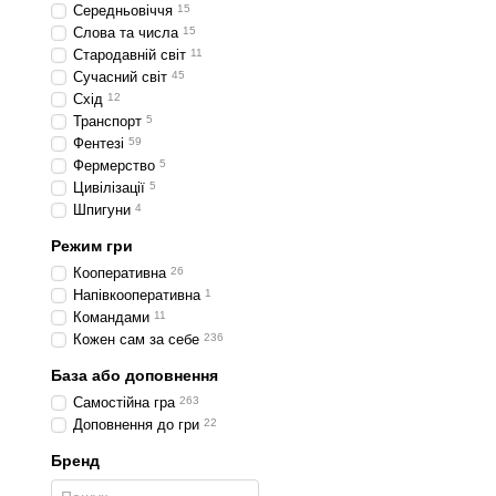
Середньовіччя
15
Слова та числа
15
Стародавній світ
11
Сучасний світ
45
Схід
12
Транспорт
5
Фентезі
59
Фермерство
5
Цивілізації
5
Шпигуни
4
Режим гри
Кооперативна
26
Напівкооперативна
1
Командами
11
Кожен сам за себе
236
База або доповнення
Самостійна гра
263
Доповнення до гри
22
Бренд