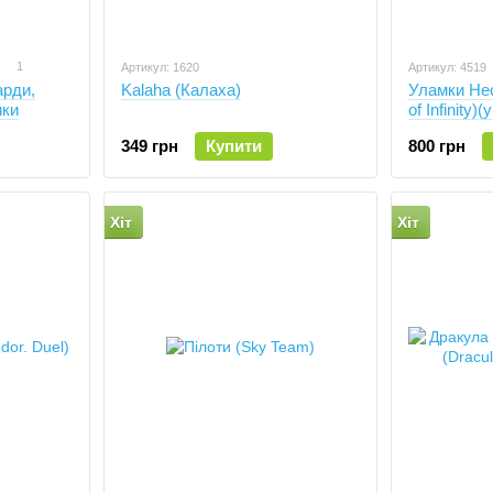
1
Артикул: 1620
Артикул: 4519
арди,
Kalaha (Калаха)
Уламки Нес
ики
of Infinity)(
349 грн
Купити
800 грн
Хіт
Хіт