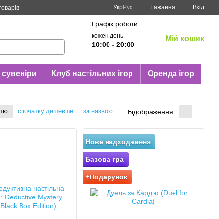
Укр
Рус
Бажання
Вхід
товарів
Графік роботи:
кожен день
Мій кошик
10:00 - 20:00
 сувеніри
Клуб настільних ігор
Оренда ігор
стю
спочатку дешевше
за назвою
Відображення:
Нове надходження
Базова гра
+Подарунок