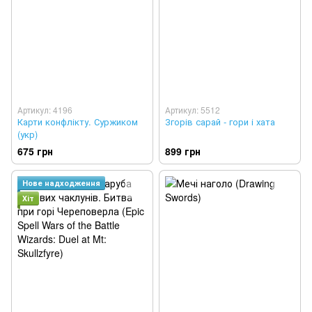
Артикул: 4196
Артикул: 5512
Карти конфлікту. Суржиком
Згорів сарай - гори і хата
(укр)
675 грн
899 грн
Нове надходження
Хіт