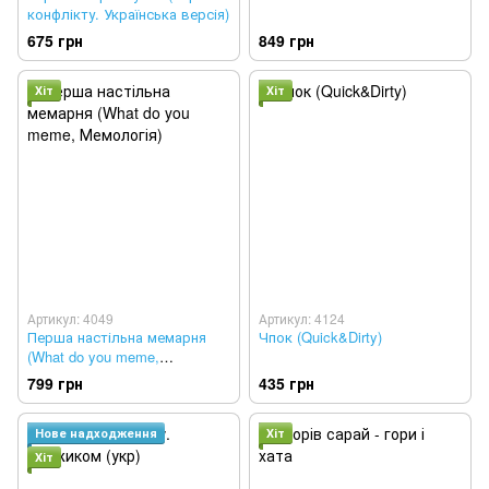
конфлікту. Українська версія)
675 грн
849 грн
Хіт
Хіт
Артикул: 4049
Артикул: 4124
Перша настільна мемарня
Чпок (Quick&Dirty)
(What do you meme,
Мемологія)
799 грн
435 грн
Нове надходження
Хіт
Хіт