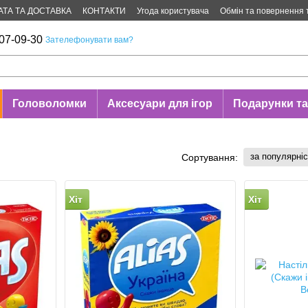
АТА ТА ДОСТАВКА
КОНТАКТИ
Угода користувача
Обмін та повернення 
07-09-30
Зателефонувати вам?
Головоломки
Аксесуари для ігор
Подарунки та
за популярні
Сортування:
Хіт
Хіт