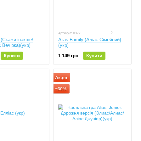
2
Артикул: 0377
y (Скажи інакше/
Alias Family (Аліас Сімейний)
 Вечірка)(укр)
(укр)
Купити
1 149 грн
Купити
Акція
−30%