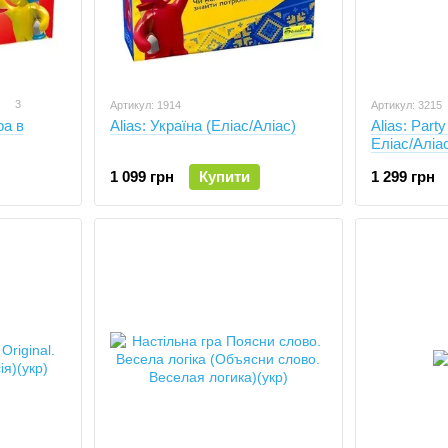
3
Артикул: 1914
Артикул: 3215
ра в
Alias: Україна (Еліас/Аліас)
Alias: Part
Еліас/Аліас
1 099 грн
Купити
1 299 грн