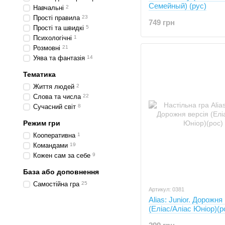
Семейный) (рус)
Навчальні
2
Прості правила
23
749 грн
Прості та швидкі
5
Психологічні
1
Розмовні
21
Уява та фантазія
14
Тематика
Життя людей
2
Слова та числа
22
Сучасний світ
8
Режим гри
Кооперативна
1
Командами
19
Кожен сам за себе
9
База або доповнення
Самостійна гра
25
Артикул: 0381
Alias: Junior. Дорожня
(Еліас/Аліас Юніор)(р