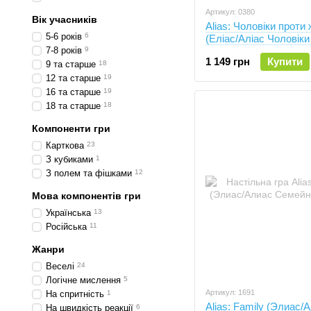
Артикул: 0380
Вік учасників
Alias: Чоловіки проти 
5-6 років
6
(Еліас/Аліас Чоловіки
7-8 років
9
жінок)(укр)
1 149 грн
Купити
9 та старше
18
12 та старше
19
16 та старше
19
18 та старше
18
Компоненти гри
Карткова
23
З кубиками
1
З полем та фішками
12
Мова компонентів гри
Українська
13
Російська
11
Жанри
Веселі
24
Логічне мислення
5
Артикул: 1691
На спритність
1
Alias: Family (Элиас/
На швидкість реакції
6