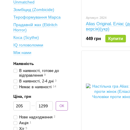
Unmatched
Зомбіцид (Zombicide)
Тероформування Марса
Артикул: 2824
Alias Original. Еліас 
Прадавній жах (Eldritch
версія)(укр)
Horror)
Коса (Scythe)
449 грн
Купити
IQ головоломки
Між нами
Наявність
В наявності, готове до
відправлення
8
В наявності, 2-4 дні
3
Немає в наявності
14
Ціна, грн
Від Ціна, грн
До Ціна, грн
ОК
Нове надходження
2
Акція
1
Хіт
5