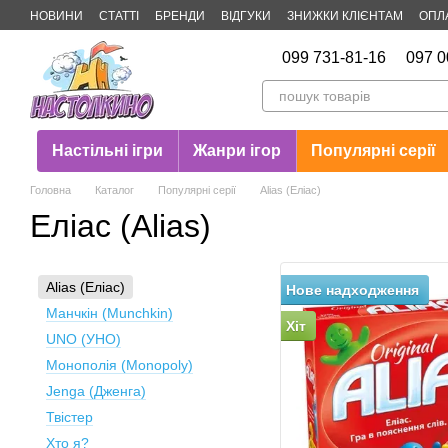
Перейти до основного контенту
НОВИНИ
СТАТТІ
БРЕНДИ
ВІДГУКИ
ЗНИЖКИ КЛІЄНТАМ
ОПЛ
Публічна оферта
099 731-81-16
097 0
Настільні ігри
Жанри ігор
Популярні серії
Головна
Каталог
Популярні серії
Alias (Еліас)
Еліас (Alias)
Alias (Еліас)
Нове надходження
Манчкін (Munchkin)
Хіт
UNO (УНО)
Монополія (Monopoly)
Jenga (Дженга)
Твістер
Хто я?