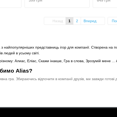
399 грн
649 грн
Назад
1
2
Вперед
По
дна з найпопулярніших представниць ігор для компанії. Створена на п
 людей в усьому світі.
ізному: Алиас, Еліас, Скажи інакше, Гра в слова, Зрозумій мене ... 
бимо Alias?
кативна гра. Збираючись відпочити в компанії друзів, ми завжди готов
 - річ важлива. Замінивши слово "я" на "ми" можна досягти набагато
ого проведення часу ми отримуємо дорогоцінний досвід взаємодії з
 розуміти один одного буквально з півслова. Доводиться міркувати шви
ловлювати свої думки. Все це створює неймовірний кураж, захоплююч