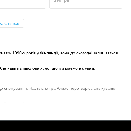
299 грн
казати все
очатку 1990-х років у Фінляндії, вона до сьогодні залишається
Але навіть з півслова ясно, що ми маємо на увазі.
і до спілкування. Настільна гра Алиас перетворює спілкування
 більшого. Аліас - це командна гра, де поодинці не досягти
 іншими людьми в якості команди.
дко, придумувати безліч версій відповідей, уважно слухати і
и нас кожен раз, від партії до партії.