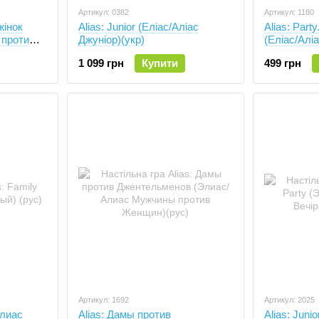
Артикул: 0382
Артикул: 1180
жінок
Alias: Junior (Еліас/Аліас
Alias: Part
 проти
Джуніор)(укр)
(Еліас/Аліа
1 099 грн
Купити
499 грн
Артикул: 1692
Артикул: 2025
Алиас
Alias: Дамы против
Alias: Juni