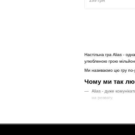
299 грн
Настільна гра Alias ​​- о
улюбленою грою мільйонів
Ми називаємо цю гру по-р
Чому ми так лю
Alias ​​- дуже комуні
на розвагу.
Згуртування колективу
перемоги. Крім весел
Гра Alias ​​вчить нас
максимально чітко вис