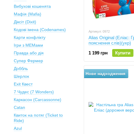
Вибухові кошенята
Мафія (Mafia)
Діксіт (Dixit)
Кодові імена (Codenames)
Артикул: 0972
Карти конфлікту
Alias Original (Еліас: Г
пояснення слів)(укр)
Ігри з МЕМами
1 199 грн
Купити
Правда або дія
Супер Фермер
Доббль
Нове надходження
Шерлок
Exit Квест
7 Чудес (7 Wonders)
Каркасон (Carcassonne)
Catan
Квиток на потяг (Ticket to
Ride)
Azul