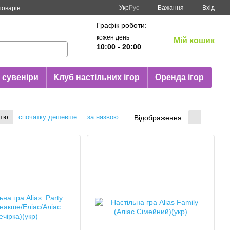
Укр
Рус
Бажання
Вхід
товарів
Графік роботи:
кожен день
Мій кошик
10:00 - 20:00
 сувеніри
Клуб настільних ігор
Оренда ігор
стю
спочатку дешевше
за назвою
Відображення: