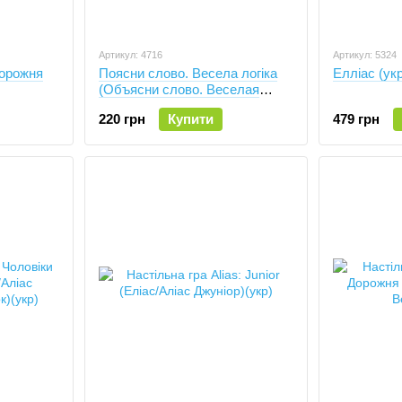
Артикул: 4716
Артикул: 5324
(дорожня
Поясни слово. Весела логіка
Елліас (укр
(Объясни слово. Веселая
логика)(укр)
220 грн
Купити
479 грн