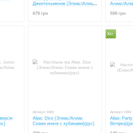
Джентельменов (Элиас/Алиас
Алиас/Аліа
Мужчины против Женщин)
(рус)
679 грн
599 грн
(рус)
Хіт
Артикул: 0383
Артикул: 0384
 версія
Alias: Dice (Элиас/Алиас
Alias: Part
ос)
Скажи иначе с кубиками)(рус)
Вечірка)(ро