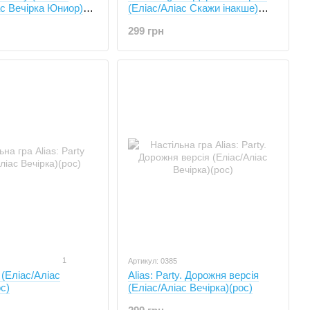
с Вечірка Юниор)
(Еліас/Аліас Скажи інакше)
(рос)
299 грн
1
Артикул: 0385
y (Еліас/Аліас
Alias: Party. Дорожня версія
с)
(Еліас/Аліас Вечірка)(рос)