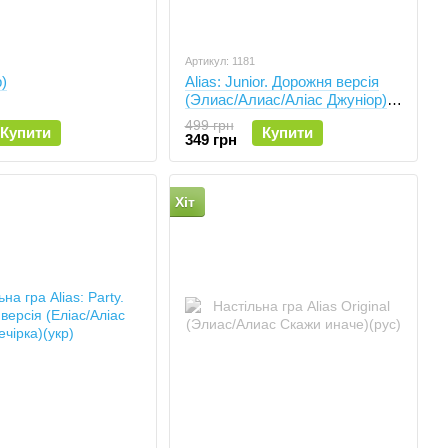
Артикул: 1181
)
Alias: Junior. Дорожня версія
(Элиас/Алиас/Аліас Джуніор)
(укр)
499 грн
Купити
Купити
349 грн
Хіт