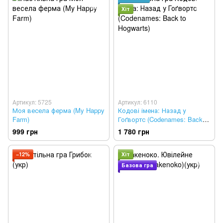
Хіт
Артикул: 5725
Артикул: 6110
Моя весела ферма (My Happy
Кодові імена: Назад у
Farm)
Гоґвортс (Codenames: Back to
Hogwarts) (укр.)
999 грн
1 780 грн
−12%
Хіт
Базова гра