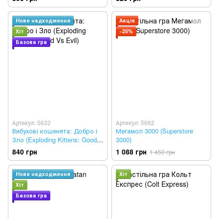
Edition)
Нове надходження
Акція
Хіт
−25%
Базова гра
Артикул: 5632
Артикул: 5662
Вибухові кошенята: Добро і
Мегамол 3000 (Superstore
Зло (Exploding Kittens: Good
3000)
Vs Evil)
840 грн
1 088 грн
1 450 грн
Нове надходження
Хіт
Хіт
Базова гра