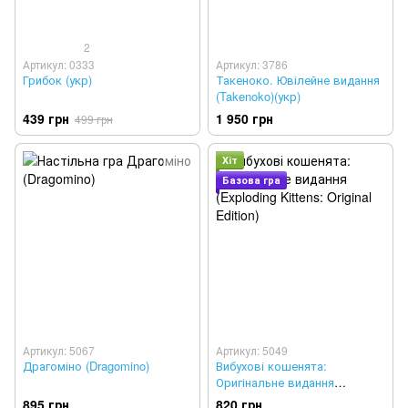
2
Артикул: 0333
Артикул: 3786
Грибок (укр)
Такеноко. Ювілейне видання
(Takenoko)(укр)
439 грн
1 950 грн
499 грн
Хіт
Базова гра
Артикул: 5067
Артикул: 5049
Драгоміно (Dragomino)
Вибухові кошенята:
Оригінальне видання
(Exploding Kittens: Original
895 грн
820 грн