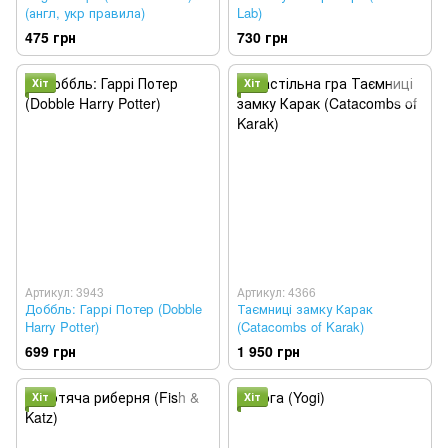
(англ, укр правила)
Lab)
475 грн
730 грн
Хіт
Хіт
Артикул: 3943
Артикул: 4366
Доббль: Гаррі Потер (Dobble
Таємниці замку Карак
Harry Potter)
(Catacombs of Karak)
699 грн
1 950 грн
Хіт
Хіт