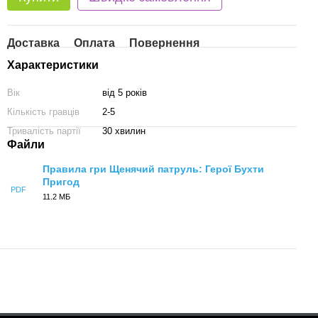
Доставка
Оплата
Повернення
Характеристики
Вік
від 5 років
Кількість гравців
2-5
Тривалість партії
30 хвилин
Файли
Правила гри Щенячий патруль: Герої Бухти
Пригод
PDF
11.2 МБ