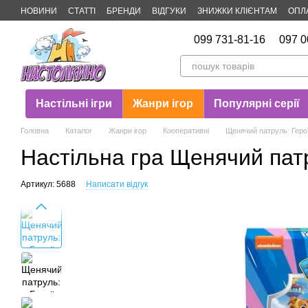
Перейти до основного контенту
НОВИНИ
СТАТТІ
БРЕНДИ
ВІДГУКИ
ЗНИЖКИ КЛІЄНТАМ
ОПЛ
Публічна оферта
099 731-81-16
097 0
Настільні ігри
Жанри ігор
Популярні серії
Головна
Каталог
Жанри ігор
Кооперативні
Щенячий патруль: Геро
Настільна гра Щенячий патр
Артикул: 5688
Написати відгук