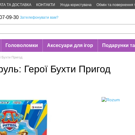
АТА ТА ДОСТАВКА
КОНТАКТИ
Угода користувача
Обмін та повернення 
07-09-30
Зателефонувати вам?
Головоломки
Аксесуари для ігор
Подарунки та
ї Бухти Пригод
уль: Герої Бухти Пригод