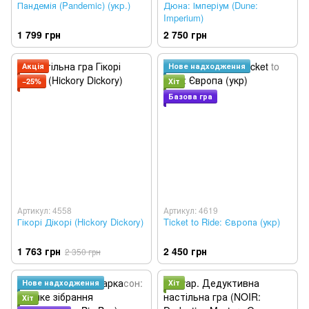
Пандемія (Pandemic) (укр.)
Дюна: Імперіум (Dune:
Imperium)
1 799 грн
2 750 грн
Акція
Нове надходження
−25%
Хіт
Базова гра
Артикул: 4558
Артикул: 4619
Гікорі Дікорі (Hickory Dickory)
Ticket to Ride: Європа (укр)
1 763 грн
2 450 грн
2 350 грн
Нове надходження
Хіт
Хіт