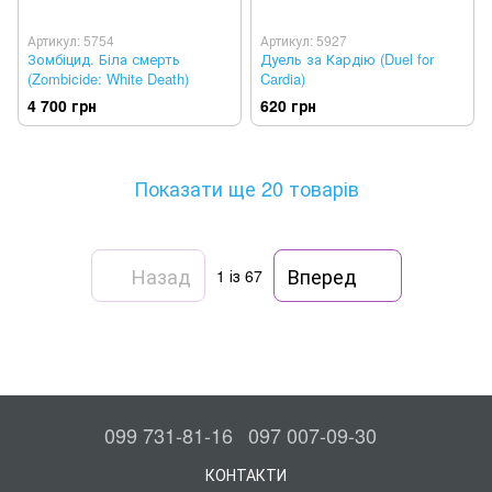
Артикул: 5754
Артикул: 5927
Зомбіцид. Біла смерть
Дуель за Кардію (Duel for
(Zombicide: White Death)
Cardia)
4 700 грн
620 грн
Показати ще 20 товарів
Назад
Вперед
1
із 67
099 731-81-16
097 007-09-30
КОНТАКТИ