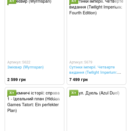
Хіт
Хіт
Артикул: 5622
Артикул: 5679
Змієвир (Wyrmspan)
Сутінки імперії. Четверте
видання (Twilight Imperium:
Fourth Edition)
2 599 грн
7 499 грн
Хіт
Хіт