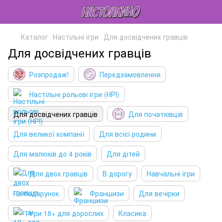
Каталог
Настільні ігри
Для досвідчених гравців
Для досвідчених гравців
Розпродаж!
Передзамовлення
Настільні рольові ігри (НРІ)
Для досвідчених гравців
Для початківців
Для великої компанії
Для всієї родини
Для малюків до 4 років
Для дітей
Для двох гравців
В дорогу
Навчальні ігри
На подарунок
Франшизи
Для вечірки
Ігри 18+ для дорослих
Класика