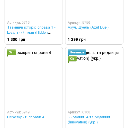
Артикул: 5716
Артикул: 5756
Таємничі історії: справа 1 -
Азул. Дуель (Azul Duel)
Ідеальний план (Hidden
Games Tatort: Ein perfekter
1 300 грн
1 299 грн
Plan)
Хіт
Новинка
Хіт
Артикул: 5949
Артикул: 6108
Нерозкриті справи 4
Інновація. 4-та редакція
(Innovation) (укр.)