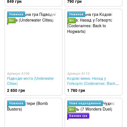
849 грн
790 грн
Новинка
Новинка
Хіт
Хіт
Артикул: 6109
Артикул: 6110
Підводні міста (Underwater
Кодові імена: Назад у
Cities)
Гоґвортс (Codenames: Back to
Hogwarts) (укр.)
2 850 грн
1 780 грн
Новинка
Нове надходження
Хіт
Базова гра