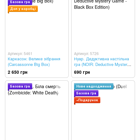
Базова гра
Доп у коробці
Артикул: 5461
Артикул: 5726
Каркасон: Велике зібрання
Нуар. Дедуктивна настільна
(Carcassonne Big Box)
гра (NOIR: Deductive Mystery
Game - Black Box Edition)
2 650 грн
690 грн
Базова гра
Нове надходження
Базова гра
+Подарунок