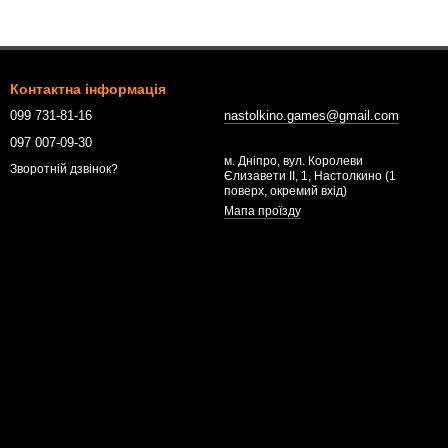
Контактна інформація
099 731-81-16
nastolkino.games@gmail.com
097 007-09-30
м. Дніпро, вул. Королеви
Зворотній дзвінок?
Єлизавети ІІ, 1, Настолкино (1
поверх, окремий вхід)
Мапа проїзду