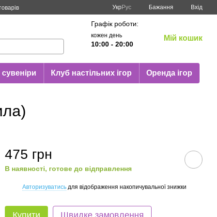
Укр
Рус
Бажання
Вхід
товарів
Графік роботи:
кожен день
Мій кошик
10:00 - 20:00
 сувеніри
Клуб настільних ігор
Оренда ігор
ила)
475 грн
В наявності, готове до відправлення
Авторизуватись
для відображення накопичувальної знижки
%
Купити
Швидке замовлення