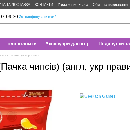
АТА ТА ДОСТАВКА
КОНТАКТИ
Угода користувача
Обмін та повернення 
07-09-30
Зателефонувати вам?
Головоломки
Аксесуари для ігор
Подарунки та
чипсів) (англ, укр правила)
(Пачка чипсів) (англ, укр прав