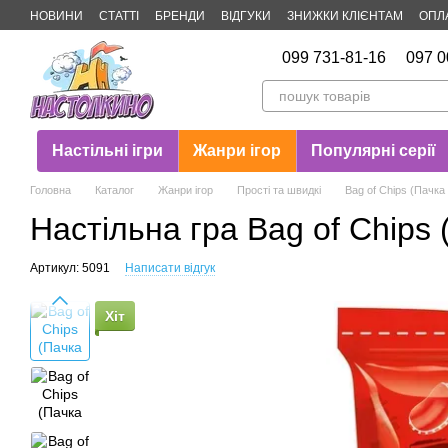
Перейти до основного контенту
НОВИНИ
СТАТТІ
БРЕНДИ
ВІДГУКИ
ЗНИЖКИ КЛІЄНТАМ
ОПЛ
Публічна оферта
099 731-81-16
097 0
Настільні ігри
Жанри ігор
Популярні серії
Головна
Каталог
Жанри ігор
Прості та швидкі
Bag of Chips (Пачка 
Настільна гра Bag of Chips 
Артикул: 5091
Написати відгук
Хіт