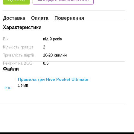
Доставка
Оплата
Повернення
Характеристики
Вік
від 9 років
Кількість гравців
2
Тривалість партії
10-20 хвилин
Рейтинг на BGG
8.5
Файли
Правила гри Hive Pocket Ultimate
1.9 МБ
PDF