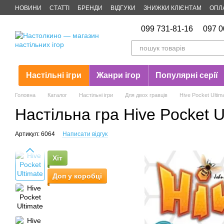
Перейти до основного контенту
НОВИНИ
СТАТТІ
БРЕНДИ
ВІДГУКИ
ЗНИЖКИ КЛІЄНТАМ
ОПЛ
Публічна оферта
099 731-81-16
097 0
Настільні ігри
Жанри ігор
Популярні серії
Головна
Каталог
Настільні ігри
Для двох гравців
Hive Pocket Ulti
Настільна гра Hive Pocket 
Артикул: 6064
Написати відгук
Хіт
Доп у коробці