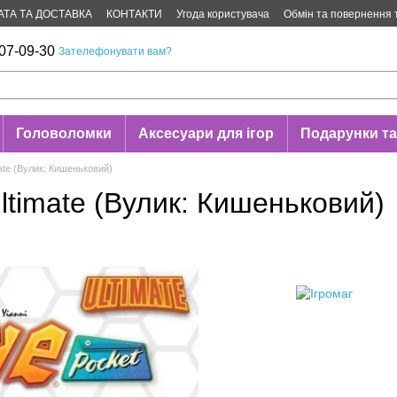
АТА ТА ДОСТАВКА
КОНТАКТИ
Угода користувача
Обмін та повернення 
07-09-30
Зателефонувати вам?
Головоломки
Аксесуари для ігор
Подарунки та
mate (Вулик: Кишеньковий)
Ultimate (Вулик: Кишеньковий)