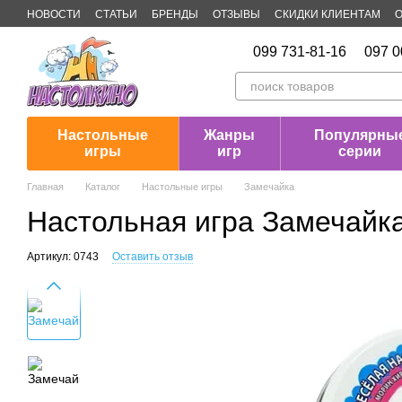
Перейти к основному контенту
НОВОСТИ
СТАТЬИ
БРЕНДЫ
ОТЗЫВЫ
СКИДКИ КЛИЕНТАМ
О
Публичная оферта
099 731-81-16
097 0
Настольные
Жанры
Популярны
игры
игр
серии
Главная
Каталог
Настольные игры
Замечайка
Настольная игра Замечайк
Артикул: 0743
Оставить отзыв