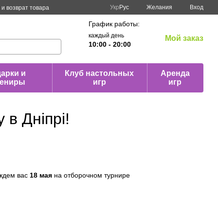
Укр
Рус
Желания
Вход
и возврат товара
График работы:
каждый день
Мой заказ
10:00 - 20:00
арки и
Клуб настольных
Аренда
вениры
игр
игр
 в Дніпрі!
 ждем вас
18 мая
на отборочном турнире