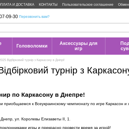
ПЛАТА И ДОСТАВКА
КОНТАКТЫ
Пользовательское соглашение
Обмен 
07-09-30
Перезвонить вам?
е
Аксессуары для
Под
Головоломки
игр
су
2025 Відбірковий турнір з Каркасону в Дніпрі!
Відбірковий турнір з Каркасону
ир по Каркасону в Днепре!
и приобщаемся к Всеукраинскому чемпионату по игре Каркасон и
.
 Днепр, ул. Королевы Елизаветы ІІ, 1.
 поклонниками игры и прекрасно провести время за игрой!