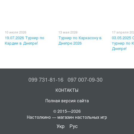
10 июля 2026
13 мая 2026
17 апреля 20
19.07.2026 Турнир по
Турнир по Каркасону в
03.05.2025
Кардии в Днепре!
Днепре 2026
турнир по 
Днепре!
099 731-81-16
097 007-09-30
КОНТАКТЫ
Полная версия сайта
© 2015—2026
Настолкино — магазин настольных игр
Укр
Рус