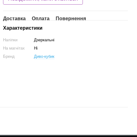
Доставка
Оплата
Повернення
Характеристики
Наліпки
Дзеркальні
На магнітах
Ні
Бренд
Диво-кубик