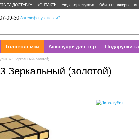
АТА ТА ДОСТАВКА
КОНТАКТИ
Угода користувача
Обмін та повернення 
07-09-30
Зателефонувати вам?
Головоломки
Аксесуари для ігор
Подарунки та
убик 3х3 Зеркальный (золотой)
х3 Зеркальный (золотой)