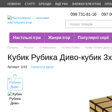
Перейти до основного контенту
НОВИНИ
СТАТТІ
БРЕНДИ
ВІДГУКИ
ЗНИЖКИ КЛІЄНТАМ
ОПЛ
Публічна оферта
099 731-81-16
097 0
Настільні ігри
Жанри ігор
Популярні серії
Головна
Каталог
Головоломки
Кубики Рубіка
Кубик Рубика Диво-к
Кубик Рубика Диво-кубик 3
Артикул: 1152
Написати відгук