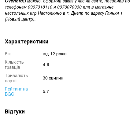
Overlord!)
можно, оформив заказ у нас на сайте, позвонив по
телефонам 0997318116 и 0970070930 или в магазине
настольных игр Настолкино в г. Днепр по адресу Глинки 1
(Новый центр).
Характеристики
Вік
від 12 років
Кількість
4-9
гравців
Тривалість
30 хвилин
партії
Рейтинг на
5.7
BGG
Відгуки