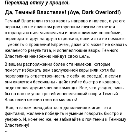
Переклад опису у процесі.
Да, Темный Властелин! (Aye, Dark Overlord!)
Темный Властелин готов карать направо и налево, а уж его
верным, но не слишком расторопным слугам остается
отправдываться мыслимыми и немыслимыми способами,
переводить друг на друга стрелки и, если и это не поможет
- умолять о прощении! Впрочем, даже это может не оказать
желаемого результата, и испепеляющие взоры Темного
Властелина неизбежно найдут свою цель.
В вашем распоряжении более ста намеков, которые
помогут избежать вам заслуженной кары (или хотя бы
переложить ответственность с себя на соседа), а если и
они окажутся бессильны - действуйте быстро и коварно,
подставляя других членов команды. Все, что угодно, лишь
бы на вас не упал третий испепеляющий взор и Темный
Властелин сменил гнев на милость!
Все, что вам понадобится в дополнение к игре - это
фантазия, желание победить и умение говорить быстро и
уверено. И, конечно же, не забывайте о почтении к Темному
Властелину!