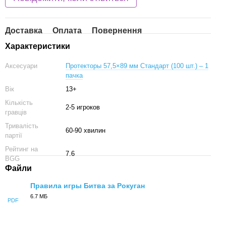
Доставка
Оплата
Повернення
Характеристики
Аксесуари
Протекторы 57,5×89 мм Стандарт (100 шт.) – 1
пачка
Вік
13+
Кількість
2-5 игроков
гравців
Тривалість
60-90 хвилин
партії
Рейтинг на
7.6
BGG
Файли
Правила игры Битва за Рокуган
6.7 МБ
PDF