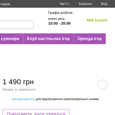
Укр
Рус
Бажання
Вхід
товарів
Графік роботи:
кожен день
Мій кошик
10:00 - 20:00
 сувеніри
Клуб настільних ігор
Оренда ігор
1 490 грн
Немає в наявності
Авторизуватись
для відображення накопичувальної знижки
%
Повідомити, коли з'явиться