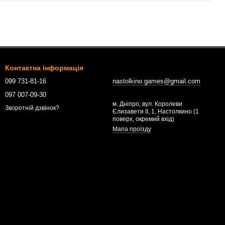
Контактна інформація
099 731-81-16
nastolkino.games@gmail.com
097 007-09-30
м. Дніпро, вул. Королеви
Зворотній дзвінок?
Єлизавети ІІ, 1, Настолкино (1
поверх, окремий вхід)
Мапа проїзду