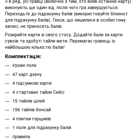
її в ряд, усі гравці (включно з тим, хто взяв останню карту)
виконують ще один хід, після чого гра завершується.
Переходьте до підрахунку балів (використовуйте блокнот
для підрахунку балів). Гекси, що лишилися в особистому
запасі, не приносять балів.
Розкрийте карти зі свого стосу. Додайте бали за карти
сувоїв та здобуті тайли мети. Перемагає гравець із
найбільшою кількістю балів!
Комплектація:
ігрове поле
47 карт дзену
4 підсумкові карти
4 стартових тайли Сейсі
15 тайлів цілей
156 тайлів бонсай
4 плитки горщиків
1 поле для підрахунку балів
правила