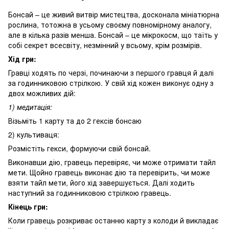
Бонсай – це живий витвір мистецтва, досконала мініатюрна
рослина, тотожна в усьому своєму повномірному аналогу,
але в кілька разів менша. Бонсай – це мікрокосм, що таїть у
собі секрет всесвіту, незмінний у всьому, крім розмірів.
Хід гри:
Гравці ходять по черзі, починаючи з першого гравця й далі
за годинниковою стрілкою. У свій хід кожен виконує одну з
двох можливих дій:
1) медитація:
Візьміть 1 карту та до 2 гексів бонсаю
2) культиваця:
Розмістіть гекси, формуючи свій бонсай.
Виконавши дію, гравець перевіряє, чи може отримати тайл
мети. Щойно гравець виконає дію та перевірить, чи може
взяти тайл мети, його хід завершується. Далі ходить
наступний за годинниковою стрілкою гравець.
Кінець гри:
Коли гравець розкриває останню карту з колоди й викладає