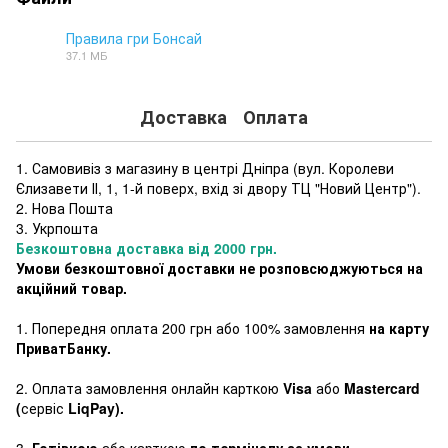
Правила гри Бонсай
37.1 МБ
PDF
Доставка
Оплата
1. Самовивіз з магазину в центрі Дніпра (
вул. Королеви
Єлизавети ІІ, 1, 1-й поверх, вхід зі двору ТЦ "Новий Центр"
).
2. Нова Пошта
3. Укрпошта
Безкоштовна доставка від 2000 грн.
Умови безкоштовної доставки не розповсюджуються на
акційний товар.
1. Попередня оплата 200 грн або 100% замовлення
на карту
ПриватБанку.
2. Оплата замовлення онлайн карткою
Visa
або
Mastercard
(
сервіс
LiqPay).
3.
Готівкою
або карткою
по терміналу за умови