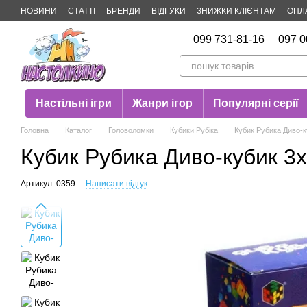
Перейти до основного контенту
НОВИНИ
СТАТТІ
БРЕНДИ
ВІДГУКИ
ЗНИЖКИ КЛІЄНТАМ
ОПЛ
Публічна оферта
099 731-81-16
097 0
Настільні ігри
Жанри ігор
Популярні серії
Головна
Каталог
Головоломки
Кубики Рубіка
Кубик Рубика Диво-
Кубик Рубика Диво-кубик 3
Артикул: 0359
Написати відгук