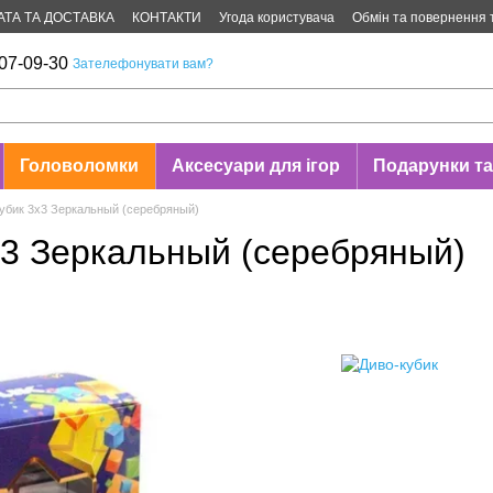
АТА ТА ДОСТАВКА
КОНТАКТИ
Угода користувача
Обмін та повернення 
07-09-30
Зателефонувати вам?
Головоломки
Аксесуари для ігор
Подарунки та
кубик 3х3 Зеркальный (серебряный)
х3 Зеркальный (серебряный)