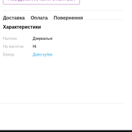
Доставка
Оплата
Повернення
Характеристики
Наліпки
Дзеркальні
На магнітах
Ні
Бренд
Диво-кубик