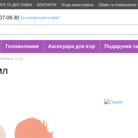
АТА ТА ДОСТАВКА
КОНТАКТИ
Угода користувача
Обмін та повернення 
07-09-30
Зателефонувати вам?
Головоломки
Аксесуари для ігор
Подарунки та
ndleflame 12 мл
мл