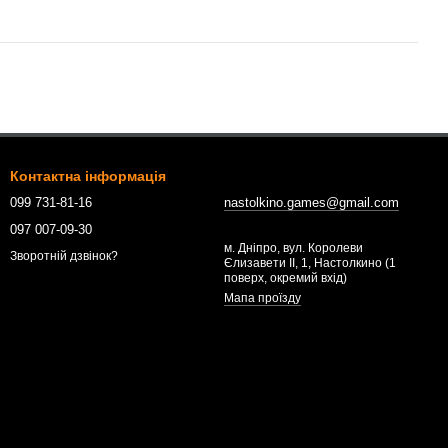
Контактна інформація
099 731-81-16
nastolkino.games@gmail.com
097 007-09-30
м. Дніпро, вул. Королеви
Зворотній дзвінок?
Єлизавети ІІ, 1, Настолкино (1
поверх, окремий вхід)
Мапа проїзду