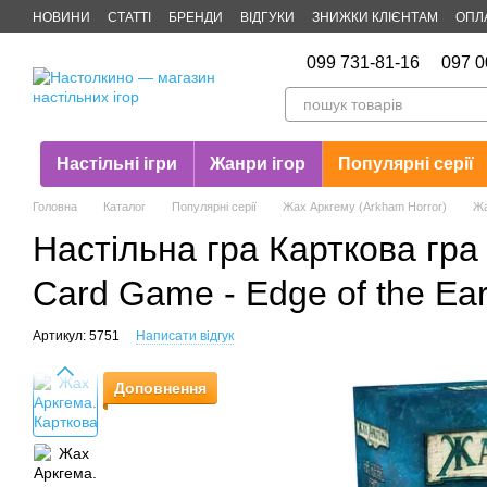
Перейти до основного контенту
НОВИНИ
СТАТТІ
БРЕНДИ
ВІДГУКИ
ЗНИЖКИ КЛІЄНТАМ
ОПЛ
Публічна оферта
099 731-81-16
097 0
Настільні ігри
Жанри ігор
Популярні серії
Головна
Каталог
Популярні серії
Жах Аркгему (Arkham Horror)
Жа
Настільна гра Карткова гра 
Card Game - Edge of the Ea
Артикул: 5751
Написати відгук
Доповнення