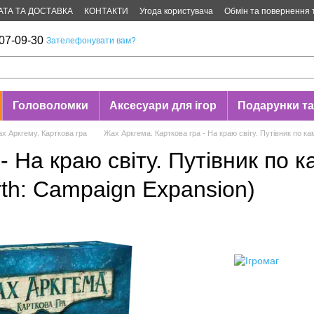
АТА ТА ДОСТАВКА
КОНТАКТИ
Угода користувача
Обмін та повернення 
07-09-30
Зателефонувати вам?
Головоломки
Аксесуари для ігор
Подарунки та
х Аркгему. Карткова гра
Жах Аркгема. Карткова гра - На краю світу. Путівник по ка
- На краю світу. Путівник по к
rth: Campaign Expansion)