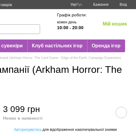
Укр
Рус
Бажання
Вхід
товарів
Графік роботи:
кожен день
Мій кошик
10:00 - 20:00
 сувеніри
Клуб настільних ігор
Оренда ігор
мпанії (Arkham Horror: The Card Game - Edge of the Earth: Campaign Expansion)
ампанії (Arkham Horror: The
3 099 грн
Немає в наявності
Авторизуватись
для відображення накопичувальної знижки
%