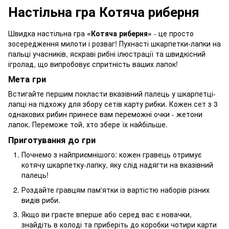
Настільна гра Котяча риберня
Швидка настільна гра
«Котяча риберня»
- це просто
зосередження милоти і розваг! Пухнасті шкарпетки-лапки на
пальці учасників, яскраві рибні ілюстрації та швидкісний
ігролад, що випробовує спритність ваших лапок!
Мета гри
Встигайте першим покласти вказівний палець у шкарпетці-
лапці на підхожу для збору сетів карту рибки. Кожен сет з 3
однакових рибин принесе вам переможні очки - жетони
лапок. Переможе той, хто збере їх найбільше.
Приготування до гри
Почнемо з найприємнішого: кожен гравець отримує
котячу шкарпетку-лапку, яку слід надягти на вказівний
палець!
Роздайте гравцям пам'ятки із вартістю наборів різних
видів риби.
Якщо ви граєте вперше або серед вас є новачки,
знайдіть в колоді та приберіть до коробки чотири карти