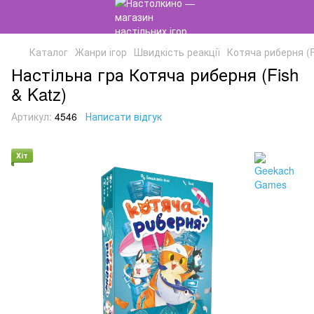
Каталог
Жанри ігор
Швидкість реакції
Котяча риберня (F
Настільна гра Котяча риберня (Fish
& Katz)
Артикул:
4546
Написати відгук
Хіт