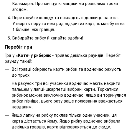
Кальмарів. Про їхні цупкі мацаки ми розповімо трохи
згодом.
Перетасуйте колоду та покладіть її долілиць на стіл.
Утворіть поруч з нею ряд відкритих карт, їх має бути на
1 більше, ніж гравців.
Вибирайте рибку й хапайте здобич!
Перебіг гри
Гра у
«Котячу риберню»
триває декілька раундів. Перебіг
раунду такий:
Всі гравці обирають карти рибок та водночас рахують
до трьох.
На рахунок три всі учасники водночас мають накрити
пальцем у лапці-шкарпетці вибрані карти. Торкатися
рибинок можна виключно водночас, якщо ви торкнулися
рибки пізніше, цього разу ваше полювання вважається
невдалим.
Якщо лапку на рибку поклав тільки один учасник, ця
карта дістається йому. Якщо рибку водночас вибрали
декілька гравців, карта відправляється до скиду.