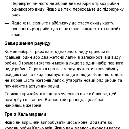
Перевірте, чи ніхто не зібрав два набори з трьох рибин
однакового виду. Якщо це так, переходьте до підрахунку
очок.
Якщо ж ні, скиньте найближчу до стосу скиду карту,
поповніть ряд рибин до початкової кількості та полюйте
знов!
Завершення раунду
Кожен набір з трьох карт однакового виду приносить
гравцеві один або два жетони лапки в залежності від виду
рибин. Отримати жетони можна лише за один набір певного
виду рибин. Отримані протягом раунду карти після обміну
скидаються, а скид замішується до колоди. Якщо ніхто досі
не зібрав шість жетонів лапок, утворіть новий ряд рибин та
починайте наступний раунд.
Та якщо принаймні в одного учасника вже є 6 лапок, цей
раунд був останнім. Виграє той гравець, що зібрав
найбільше жетонів.
Гра з Кальмарами
Якщо ви вирішили випробувати щось нове, додайте до
колоди рибин Кальмарів! Якщо вам вдалось вкрасти карту