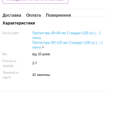
Доставка
Оплата
Повернення
Характеристики
Аксесуари
Протекторы 45×68 мм Стандарт (100 шт.) – 1
пачка
Протекторы 80×120 мм Стандарт (100 шт.) – 1
пачка
>
Вік
від 10 років
Кількість
2-7
гравців
Тривалість
42 хвилины
партії