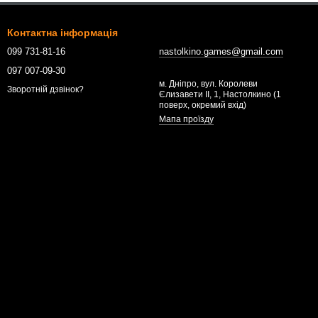
Контактна інформація
099 731-81-16
nastolkino.games@gmail.com
097 007-09-30
м. Дніпро, вул. Королеви
Зворотній дзвінок?
Єлизавети ІІ, 1, Настолкино (1
поверх, окремий вхід)
Мапа проїзду