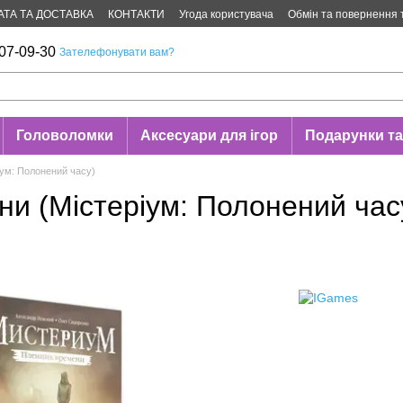
АТА ТА ДОСТАВКА
КОНТАКТИ
Угода користувача
Обмін та повернення 
07-09-30
Зателефонувати вам?
Головоломки
Аксесуари для ігор
Подарунки та
ум: Полонений часу)
и (Містеріум: Полонений час