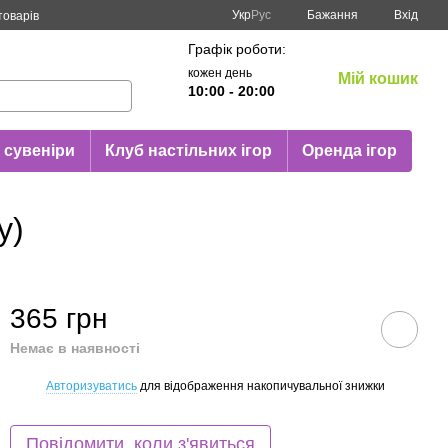
Укр
Рус
Бажання
Вхід
товарів
Графік роботи:
кожен день
Мій кошик
10:00 - 20:00
 сувеніри
Клуб настільних ігор
Оренда ігор
у)
365 грн
Немає в наявності
Авторизуватись
для відображення накопичувальної знижки
%
Повідомити, коли з'явиться